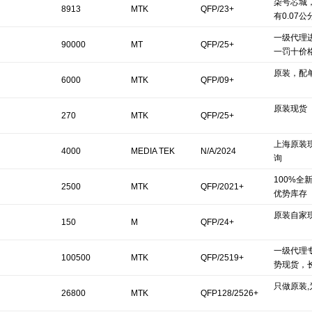
柒号芯城
8913
MTK
QFP/23+
有0.07公
一级代理
90000
MT
QFP/25+
一罚十价
原装，配
6000
MTK
QFP/09+
原装现货
270
MTK
QFP/25+
上海原装
4000
MEDIA TEK
N/A/2024
询
100%全
2500
MTK
QFP/2021+
优势库存
原装自家现货
150
M
QFP/24+
一级代理
100500
MTK
QFP/2519+
势现货，
只做原装
26800
MTK
QFP128/2526+