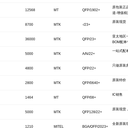
原包装正
12568
MT
QFP/1902+
道-增值税
原装现货
8700
MTK
-/23+
亚太地区
36000
MTK
QFP/23+
BOM配
一站式配
5000
MTK
A/N/22+
只做原装
4800
MTK
QFP/22+
原装特价
2800
MTK
QFP/0640+
IC销售
1464
MT
QFP/08+
原装现货
5000
MTK
QFP128/22+
全新原装
1210
MITEL
BGA/QFP/2023+