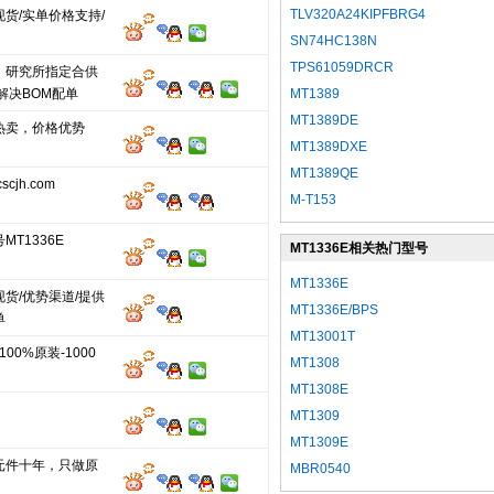
TLV320A24KIPFBRG4
货/实单价格支持/
SN74HC138N
TPS61059DRCR
、研究所指定合供
解决BOM配单
MT1389
MT1389DE
热卖，价格优势
MT1389DXE
MT1389QE
cjh.com
M-T153
MT1336E
MT1336E相关热门型号
MT1336E
货/优势渠道/提供
MT1336E/BPS
单
MT13001T
100%原装-1000
MT1308
MT1308E
MT1309
MT1309E
元件十年，只做原
MBR0540