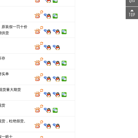
，原装假一罚十价
期供货
库存
持实单
分现货量大期货
现货
现货，杜绝假货。
假一赔十