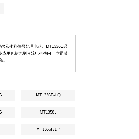
尔元件和信号处理电路。MT1336E采
典型应用包括无刷直流电机换向、位置感
波。
G
MT1336E-UQ
S
MT1358L
MT1366F/DP