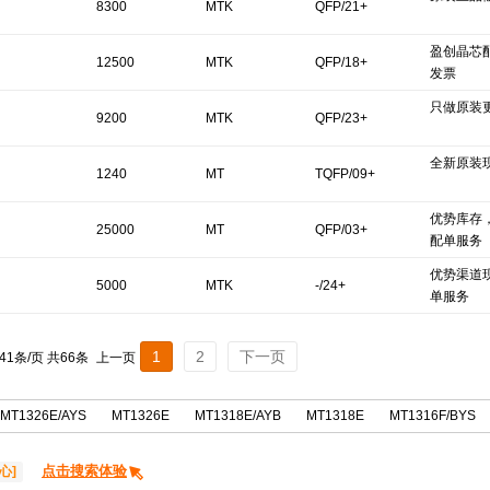
8300
MTK
QFP/21+
盈创晶芯
12500
MTK
QFP/18+
发票
只做原装
9200
MTK
QFP/23+
全新原装
1240
MT
TQFP/09+
优势库存
25000
MT
QFP/03+
配单服务
优势渠道
5000
MTK
-/24+
单服务
1
2
下一页
 41条/页 共66条
上一页
MT1326E/AYS
MT1326E
MT1318E/AYB
MT1318E
MT1316F/BYS
点击搜索体验
心]