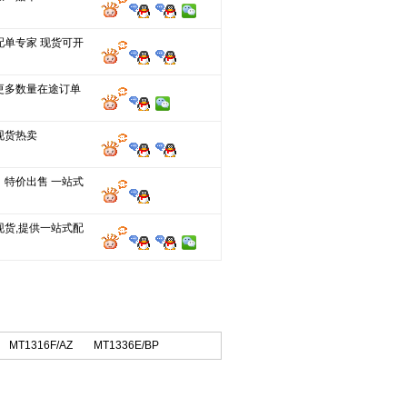
配单专家 现货可开
更多数量在途订单
现货热卖
，特价出售 一站式
现货,提供一站式配
MT1316F/AZ
MT1336E/BP