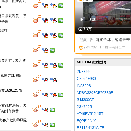
，离原厂的距离只
分
进口原装现货、假
格合理
3.3万
单能手
链接全球，智造未来：苏州固锝以创新矩阵亮相国际高端产
视频广告
苏州固锝电子股份有限公司
现货库存，欢迎查
MT1336E推荐型号
2N3899
新原装进口现货，
C8051F930
IN5350B
.82812579
M28W320FCB70ZB6E
SIM300CZ
专营品牌原装，优
2SK3125
长期排单到货
AT49BV512-15TI
,为客户做到零风险
FQPF11N40
R3112N131A-TR