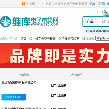
|
手机端
你好，欢迎来到维库电子市场网
登录
|
免费注
产品
即刻体验
AI搜
您现在的位置：
首页
>
IC
>
M字母型号搜索
>
M字母第7589页
>
MT1336E
供应商
产品型号
深圳市诚研翔科技有限公司
MT1336E
MT1336E
我要上特价