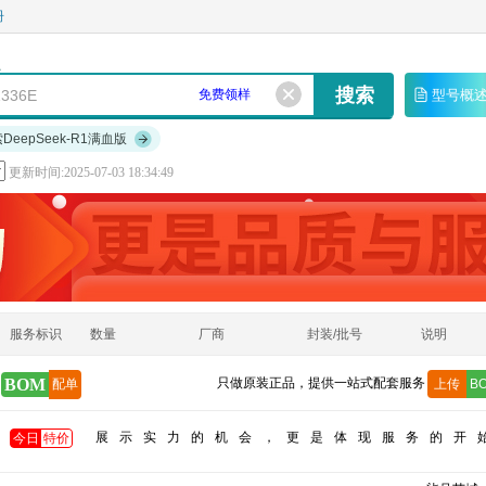
册
免费领样
型号概
索DeepSeek-R1满血版
更新时间:2025-07-03 18:34:49
服务标识
数量
厂商
封装/批号
说明
BOM
只做原装正品，提供一站式配套服务
配单
上传
B
展示实力的机会，更是体现服务的开
今日
特价