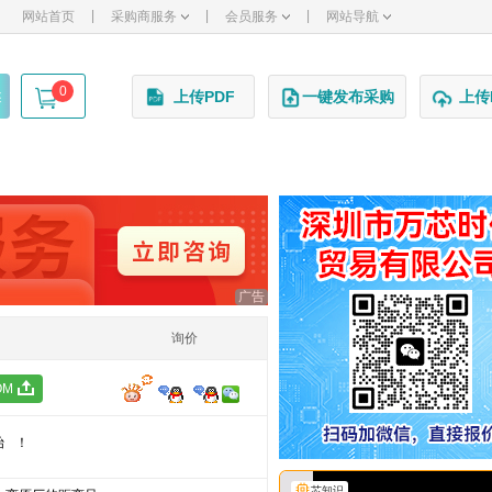
|
|
|
网站首页
采购商服务
会员服务
网站导航
0
述
上传PDF
一键发布采购
上传
广告
询价
OM
始！
芯知识