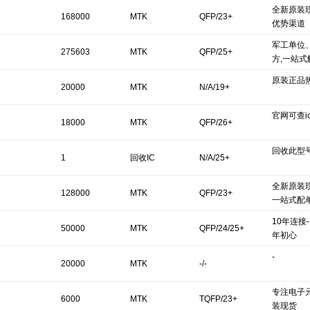
全新原装现
168000
MTK
QFP/23+
优势渠道
军工单位
275603
MTK
QFP/25+
方,一站式
原装正品
20000
MTK
N/A/19+
官网可查ics
18000
MTK
QFP/26+
回收此型号
1
回收IC
N/A/25+
全新原装现
128000
MTK
QFP/23+
一站式配
10年连接-
50000
MTK
QFP/24/25+
年初心
-
20000
MTK
-/-
专注电子
6000
MTK
TQFP/23+
装现货