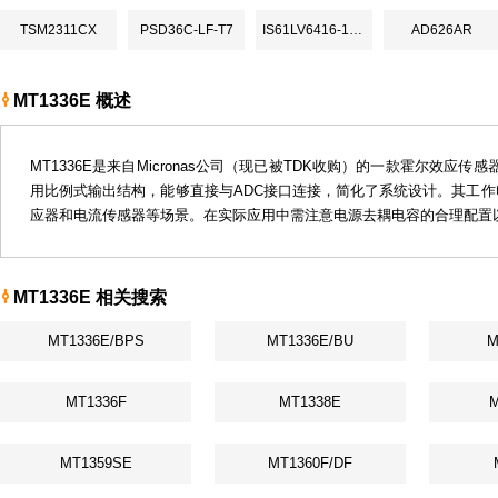
TSM2311CX
PSD36C-LF-T7
IS61LV6416-10TL
AD626AR
MT1336E 概述
MT1336E是来自Micronas公司（现已被TDK收购）的一款霍尔效
用比例式输出结构，能够直接与ADC接口连接，简化了系统设计。其工作电
应器和电流传感器等场景。在实际应用中需注意电源去耦电容的合理配置以
MT1336E 相关搜索
MT1336E/BPS
MT1336E/BU
M
MT1336F
MT1338E
M
MT1359SE
MT1360F/DF