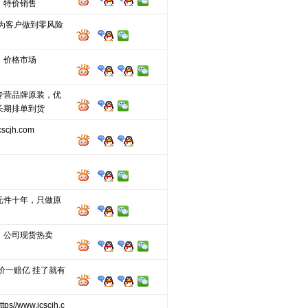
，特价销售
,为客户做到零风险
，价格市场
专营品牌原装，优
长期排单到货
cjh.com
元件十年，只做原
、公司现货热卖
价一赔亿 挂了就有
s//www.icscjh.c