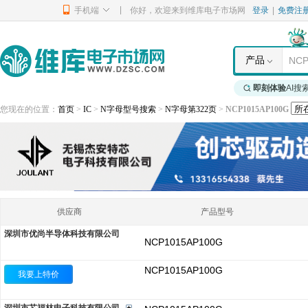
|
手机端
你好，欢迎来到维库电子市场网
登录
|
免费注
产品
即刻体验
AI搜
您现在的位置：
首页
>
IC
>
N字母型号搜索
>
N字母第322页
>
NCP1015AP100G
供应商
产品型号
深圳市优尚半导体科技有限公司
NCP1015AP100G
NCP1015AP100G
我要上特价