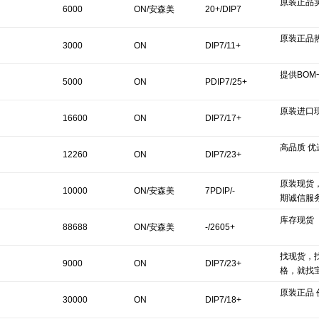
原装正品
6000
ON/安森美
20+/DIP7
原装正品
3000
ON
DIP7/11+
提供BO
5000
ON
PDIP7/25+
原装进口
16600
ON
DIP7/17+
高品质 优
12260
ON
DIP7/23+
原装现货
10000
ON/安森美
7PDIP/-
期诚信服
库存现货
88688
ON/安森美
-/2605+
找现货，
9000
ON
DIP7/23+
格，就找
原装正品
30000
ON
DIP7/18+