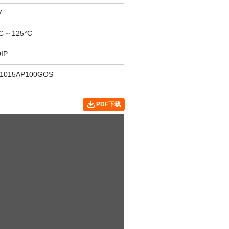
V
C ~ 125°C
IP
1015AP100GOS
PDF下载