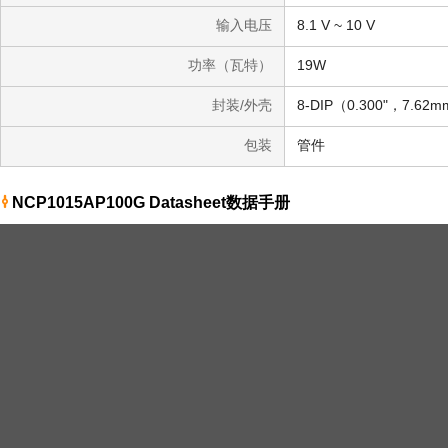
输入电压
8.1 V ~ 10 V
功率（瓦特）
19W
封装/外壳
8-DIP（0.300"，7.6
包装
管件
NCP1015AP100G Datasheet数据手册