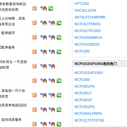
UFT1260
.更多数量咨询样品
件优质供应商
DAC811JUG4
SN74LVT244BPWR
以上分销商，原装
服务型企业
NCP1027P065G
NCP1027P100G
，配单能手
NCP1030DMR2G
NCP1031DR2G
式配单服务
NCP1050
特价清仓 一手货源
NCP1015AP100G相关热门
胡经理
型号
NCP1015AP100G
NCP1000
NCP1001PG
，原装假一罚十价
NCP1001T
期供货
NCP1002P
有意请来电或QQ洽
NCP1002PG
NCP100ALPRPG
，提供优质服务
NCP1117ST33T3G