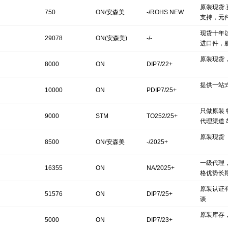
原装现货
750
ON/安森美
-/ROHS.NEW
支持，元
现货十年
29078
ON(安森美)
-/-
进口件，
原装现货
8000
ON
DIP7/22+
提供一站
10000
ON
PDIP7/25+
只做原装 
9000
STM
TO252/25+
代理渠道 
原装现货
8500
ON/安森美
-/2025+
一级代理
16355
ON
NA/2025+
格优势长
原装认证
51576
ON
DIP7/25+
谈
原装库存
5000
ON
DIP7/23+