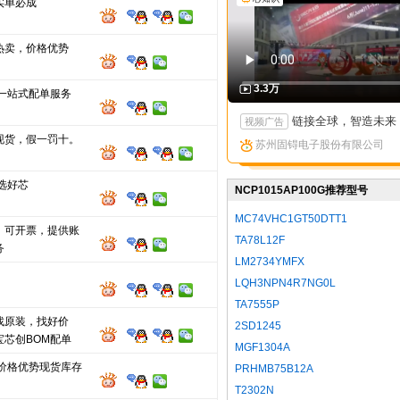
实单必成
热卖，价格优势
3.3万
M一站式配单服务
链接全球，智造未来：苏州固锝以创新矩阵亮相国际高端产
视频广告
现货，假一罚十。
苏州固锝电子股份有限公司
选好芯
NCP1015AP100G推荐型号
MC74VHC1GT50DTT1
，可开票，提供账
TA78L12F
务
LM2734YMFX
LQH3NPN4R7NG0L
TA7555P
找原装，找好价
2SD1245
宝芯创BOM配单
MGF1304A
 价格优势现货库存
PRHMB75B12A
T2302N