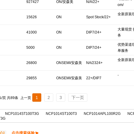
927427
ON/安森美
N/A/22+
om/
全新原装
15626
ON
Spot Stock/22+
大量现货
41000
ON
DIP7/24+
务
优势渠道
5000
ON
DIP7/24+
单服务
全新原装
26800
ONSEMI/安森美
NA/2324+
-
29855
ONSEMI/安森美
22+/DIP7
1
2
3
下一页
1条/页 共89条
上一页
NCP1014ST100T3G
NCP1014ST100T3
NCP1014APL100R2G
NC
T3G
点击搜索体验
心]