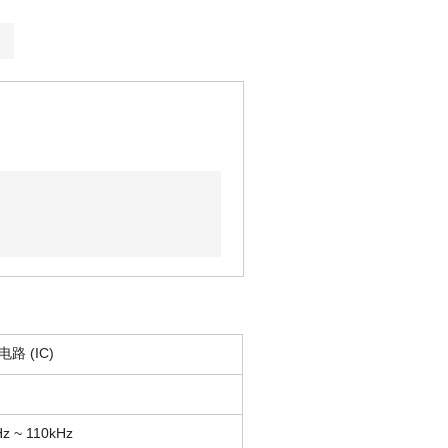
路 (IC)
z ~ 110kHz