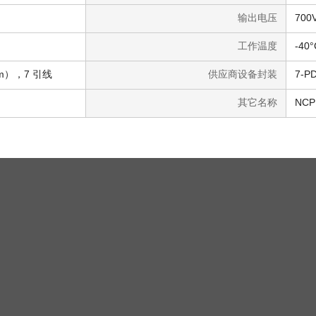
输出电压
700
工作温度
-40°
2mm），7 引线
供应商设备封装
7-PD
其它名称
NCP