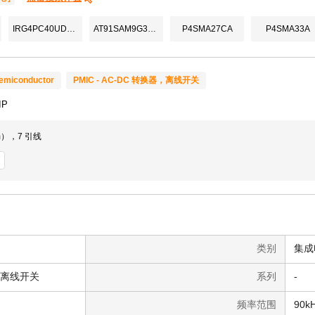
IRG4PC40UDPBF
AT91SAM9G35-CU
P4SMA27CA
P4SMA33A
emiconductor
PMIC - AC-DC 转换器，离线开关
IP
mm），7 引线
类别
集成电
器，离线开关
系列
-
频率范围
90kH