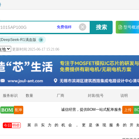
册
免费领样
型号概
索DeepSeek-R1满血版
更新时间:2025-06-17 15:21:06
服务标识
数量
厂商
封装/批号
说明
BOM
诚信经营，提供BOM一站式配单服务
配单
上传
B
展示实力的机会，更是体现服务的开
今日
特价