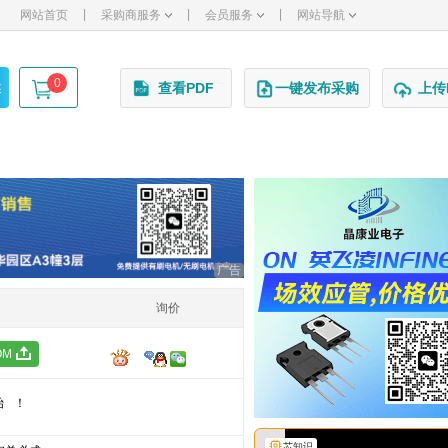
|
|
|
网站首页
采购商服务
会员服务
网站导航
0
述
查看PDF
一键发布采购
上传
广告
询价
OM
始！
芯知识