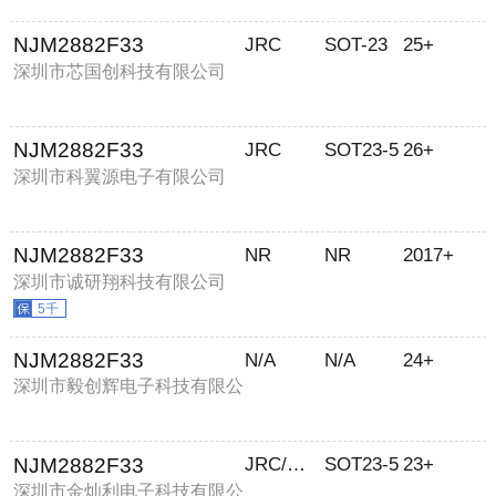
NJM2882F33
JRC
SOT-23
25+
深圳市芯国创科技有限公司
NJM2882F33
JRC
SOT23-5
26+
深圳市科翼源电子有限公司
NJM2882F33
NR
NR
2017+
深圳市诚研翔科技有限公司
5千
NJM2882F33
N/A
N/A
24+
深圳市毅创辉电子科技有限公
司
NJM2882F33
JRC/新日本无线
SOT23-5
23+
深圳市金灿利电子科技有限公