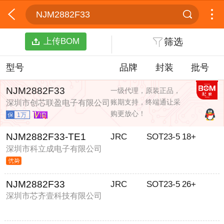
NJM2882F33
上传BOM
筛选
型号
品牌
封装
批号
NJM2882F33
一级代理，原装正品，
账期支持，终端通让采
深圳市创芯联盈电子有限公司
购更放心！
1万
NJM2882F33-TE1
JRC
SOT23-5
18+
深圳市科立成电子有限公司
NJM2882F33
JRC
SOT23-5
26+
深圳市芯齐壹科技有限公司