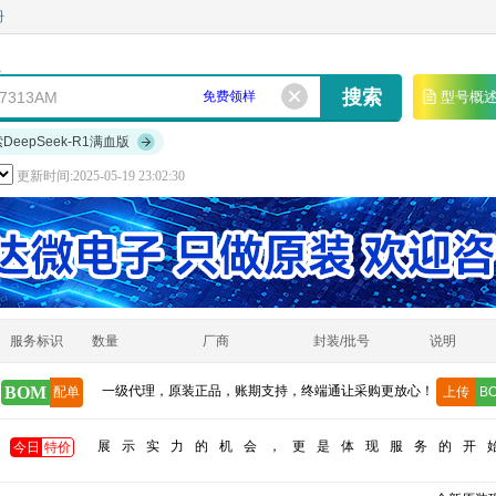
册
免费领样
型号概
索DeepSeek-R1满血版
更新时间:2025-05-19 23:02:30
服务标识
数量
厂商
封装/批号
说明
BOM
一级代理，原装正品，账期支持，终端通让采购更放心！
配单
上传
B
展示实力的机会，更是体现服务的开
今日
特价