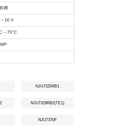
 欧姆
 ~ 16 V
C ~ 75°C
DMP
2
NJU7325RB1
2
NJU7329RB2(TE1)
NJU7370F