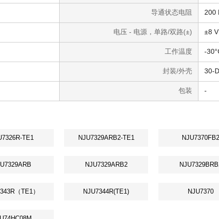
导通状态电阻
200
电压 - 电源，单路/双路(±)
±8 V
工作温度
-30°
封装/外壳
30-
包装
-
U7326R-TE1
NJU7329ARB2-TE1
NJU7370FB
U7329ARB
NJU7329ARB2
NJU7329BRB
7343R（TE1）
NJU7344R(TE1)
NJU7370
U74HC08M