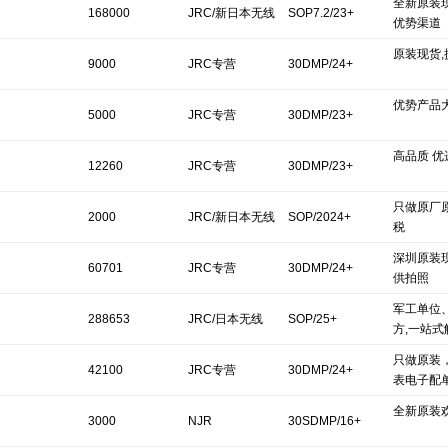
全新原装现
168000
JRC/新日本无线
SOP7.2/23+
优势渠道
原装现货
9000
JRC专营
30DMP/24+
优势产品
5000
JRC专营
30DMP/23+
高品质 优
12260
JRC专营
30DMP/23+
只做原厂
2000
JRC/新日本无线
SOP/2024+
税
深圳原装
60701
JRC专营
30DMP/24+
供拍照
军工单位
288653
JRC/日本无线
SOP/25+
方,一站式
只做原装
42100
JRC专营
30DMP/24+
表电子配
全新原装
3000
NJR
30SDMP/16+