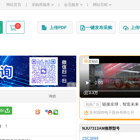
|
|
|
网站首页
采购商服务
会员服务
网站导航
0
述
上传PDF
一键发布采购
上传
芯知识
广告
3.3万
询价
链接全球，智造未来：苏州固锝以创新矩阵亮相国际高端产
视频广告
OM
苏州固锝电子股份有限公司
始！
NJU7313AM推荐型号
2SC3694