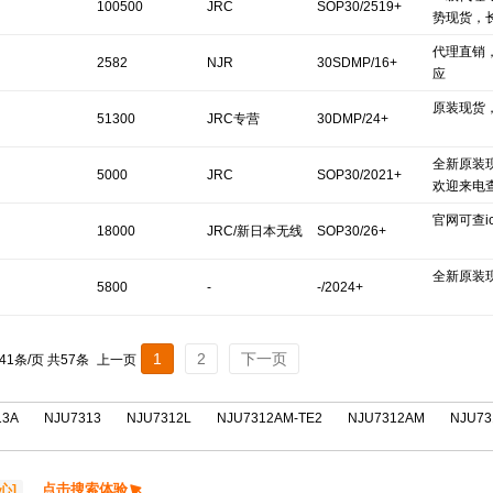
100500
JRC
SOP30/2519+
势现货，
代理直销
2582
NJR
30SDMP/16+
应
原装现货
Corporation/NJR
51300
JRC专营
30DMP/24+
C
全新原装
5000
JRC
SOP30/2021+
欢迎来电
官网可查ics
18000
JRC/新日本无线
SOP30/26+
全新原装
5800
-
-/2024+
1
2
下一页
 41条/页 共57条
上一页
13A
NJU7313
NJU7312L
NJU7312AM-TE2
NJU7312AM
NJU73
点击搜索体验
心]