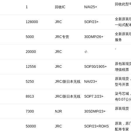
回收此型号
Corporation/NJR
1
回收IC
N/A/25+
C
全新原装现
128000
JRC
SOP/23+
一站式配
全新原装
5000
JRC专营
30DMP/26+
服务
-
20000
JRC
-/-
原包装现货
12556
JRC
SOP30/1905+
增值税票
原装现货
5250
JRC/新日本无线
NA//23+
型号开票
柒号芯城
8913
JRC/新日本无线
SOP7.2/23+
有0.07公
原装现货
7300
NJR
30SDMP/23+
原装，原
Corporation/NJR
50000
JRC
SOP/23+ROHS
配单专家