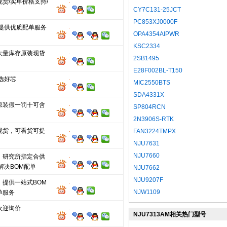
货/实单价格支持/
CY7C131-25JCT
PC853XJ0000F
,提供优质配单服务
OPA4354AIPWR
KSC2334
大量库存原装现货
2SB1495
E28F002BL-T150
选好芯
MIC2550BTS
SDA4331X
原装假一罚十可含
SP804RCN
2N3906S-RTK
现货，可看货可提
FAN3224TMPX
NJU7631
NJU7660
、研究所指定合供
解决BOM配单
NJU7662
NJU9207F
，提供一站式BOM
NJW1109
单服务
欢迎询价
NJU7313AM相关热门型号