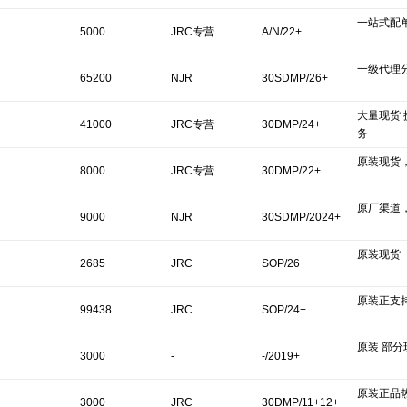
C
一站式配
5000
JRC专营
A/N/22+
一级代理
65200
NJR
30SDMP/26+
大量现货
Corporation/NJR
41000
JRC专营
30DMP/24+
务
C
原装现货
8000
JRC专营
30DMP/22+
原厂渠道
9000
NJR
30SDMP/2024+
原装现货
Corporation/NJR
2685
JRC
SOP/26+
C
原装正支
99438
JRC
SOP/24+
原装 部
3000
-
-/2019+
原装正品
3000
JRC
30DMP/11+12+