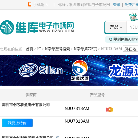
|
手机端
你好，欢迎来到维库电子市场网
登录
|
免费注
产品
即刻体验
AI搜
您现在的位置：
首页
>
IC
>
N字母型号搜索
>
N字母第776页
>
NJU7313AM
供应商
产品型号
深圳市创芯联盈电子有限公司
NJU7313AM
NJU7313AM
我要上特价