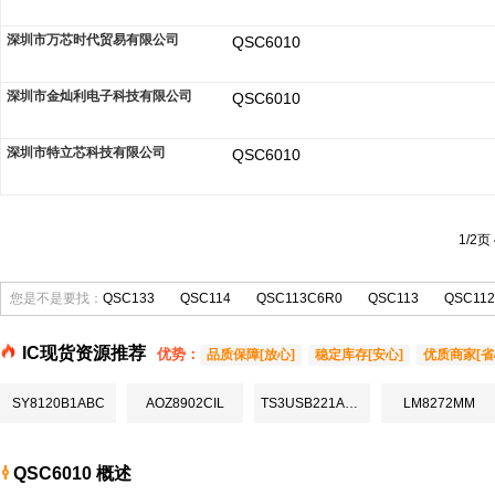
深圳市万芯时代贸易有限公司
QSC6010
深圳市金灿利电子科技有限公司
QSC6010
深圳市特立芯科技有限公司
QSC6010
1/2页
您是不是要找：
QSC133
QSC114
QSC113C6R0
QSC113
QSC11
IC现货资源推荐
优势：
品质保障[放心]
稳定库存[安心]
优质商家[省
SY8120B1ABC
AOZ8902CIL
TS3USB221ARSER
LM8272MM
QSC6010 概述