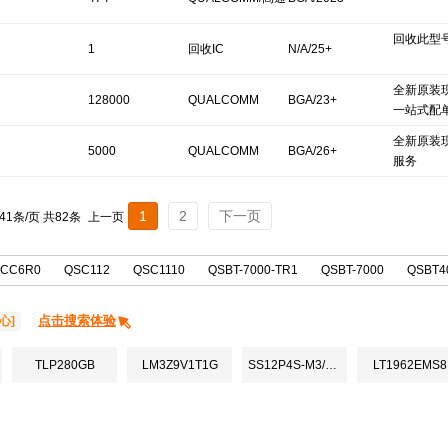
回收此型号
1
回收IC
N/A/25+
全新原装现
128000
QUALCOMM
BGA/23+
一站式配
全新原装
5000
QUALCOMM
BGA/26+
服务
1
2
下一页
 41条/页 共82条
上一页
2CC6R0
QSC112
QSC1110
QSBT-7000-TR1
QSBT-7000
QSBT40
点击搜索体验
心]
TLP280GB
LM3Z9V1T1G
SS12P4S-M3/86A
LT1962EMS8