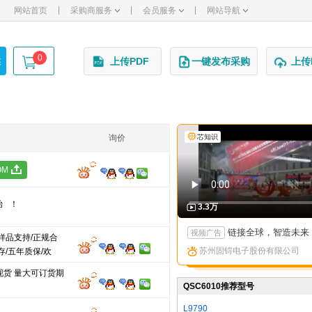
|
|
|
网站首页
采购商服务
会员服务
网站导航
0
述
上传PDF
一键发布采购
上传
询价
芯知识
OM
始！
3.3万
链接全球，智造未来：苏州固锝以创新矩阵亮相国际高端产
视频广告
样品支持/正规合
苏州固锝电子股份有限公司
存/五年质保/欢
现货 量大可订货期
QSC6010推荐型号
L9790