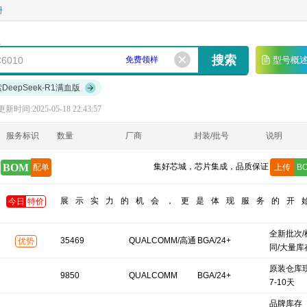
册
免费领样
型号概
索DeepSeek-R1满血版
新时间:2025-05-18 22:43:57
服务标识
数量
厂商
封装/批号
说明
BOM
集好芯城，芯片集成，品质保证
配单
上传
B
展示实力的机会，更是体现服务的开
今日
特价
全新批次/
35469
QUALCOMM/高通
BGA/24+
优势
同/大量库
原装仓库
9850
QUALCOMM
BGA/24+
7-10天
品牌库存