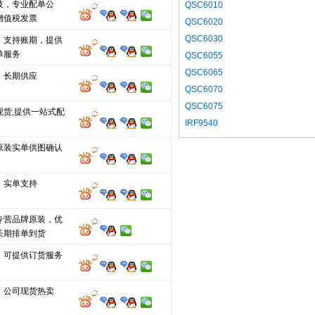
技，专业配单公
QSC6010
增值税发票
QSC6020
QSC6030
，支持账期，提供
单服务
QSC6055
QSC6065
，长期供应
QSC6070
QSC6075
现货,提供一站式配
IRF9540
原装实单供图确认
，实单支持
专营品牌原装，优
长期排单到货
，可提供订货服务
、公司现货热卖