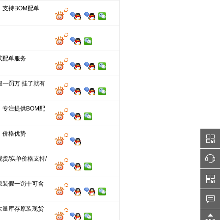
，支持BOM配单
式配单服务
假一罚万 挂了就有
，专注提供BOM配
，价格优势
货/实单价格支持/
原装假一罚十可含
大量库存原装现货