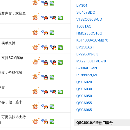
LM304
SI6467BDQ
现货库存，欢迎查
VT82C686B-CD
TL081AC
HMC235QS16G
K6T4008V1C-MB70
，实单支持
LM258AST
LP2960IN-3.3
，支持BOM配单
MX29F001TPC-70
BZX84C6V2LT1
热卖，价格优势
RT9992ZQW
QSC6020
库存
QSC6030
QSC6050
库存，假一赔十
QSC6055
QSC6065
，可提供技术支持
务
QSC6010相关热门型号