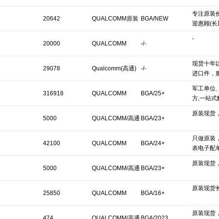
专注原装
20642
QUALCOMM原装
BGA/NEW
迎惠顾(
-
价格
20000
QUALCOMM
-/-
现货十年
29078
Qualcomm(高通)
-/-
进口件，
军工单位
316918
QUALCOMM
BGA/25+
方,一站式
原装现货
5000
QUALCOMM/高通
BGA/23+
只做原装
42100
QUALCOMM
BGA/24+
表电子配
原装现货
5000
QUALCOMM/高通
BGA/23+
原装现货
25850
QUALCOMM
BGA/16+
原装现货
474
QUALCOMM/高通
BGA/2023