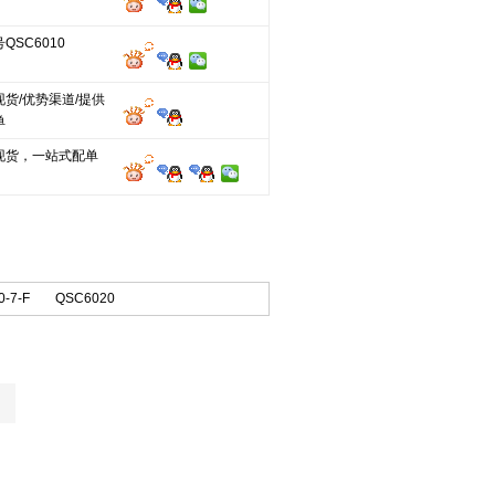
QSC6010
货/优势渠道/提供
单
现货，一站式配单
-7-F
QSC6020