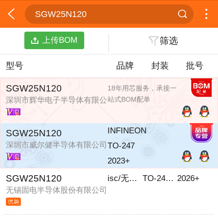
SGW25N120
上传BOM
筛选
型号
品牌
封装
批号
SGW25N120
18年用芯服务，承接一
站式BOM配单
深圳市辉华电子半导体有限公
司
INFINEON
SGW25N120
深圳市威尔健半导体有限公司
TO-247
2023+
SGW25N120
isc/无锡固电半导体
TO-247-3L
2026+
无锡固电半导体股份有限公司