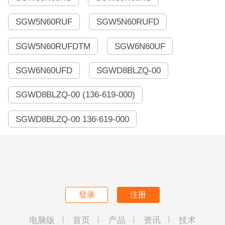
SGW5N60RUF
SGW5N60RUFD
SGW5N60RUFDTM
SGW6N60UF
SGW6N60UFD
SGWD8BLZQ-00
SGWD8BLZQ-00 (136-619-000)
SGWD8BLZQ-00 136-619-000
登录
注册
电脑版
首页
产品
资讯
技术