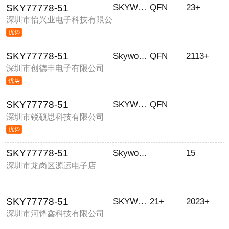
SKY77778-51
SKYWORKS
QFN
23+
深圳市怡兴业电子科技有限公
司
SKY77778-51
Skyworks
QFN
2113+
深圳市创德丰电子有限公司
SKY77778-51
SKYWORKS
QFN
深圳市锐硕思科技有限公司
SKY77778-51
Skyworks
15
深圳市龙岗区源运电子店
SKY77778-51
SKYWORKS原装
21+
2023+
深圳市河锋鑫科技有限公司