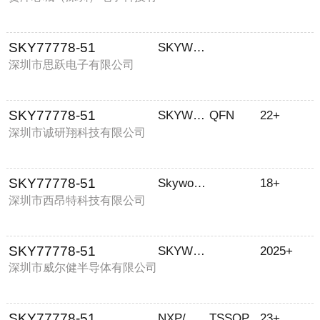
限公司
SKY77778-51
SKYWORKS
深圳市思跃电子有限公司
SKY77778-51
SKYWORKS
QFN
22+
深圳市诚研翔科技有限公司
SKY77778-51
Skyworks
18+
深圳市西昂特科技有限公司
SKY77778-51
SKYWORKS/思佳讯
2025+
深圳市威尔健半导体有限公司
SKY77778-51
NXP/恩智浦
TSSOP
23+