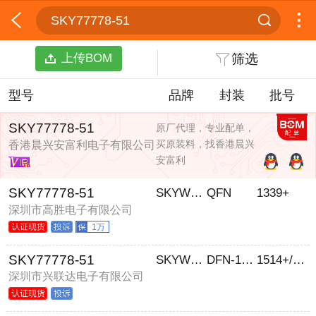
SKY77778-51
上传BOM
筛选
型号
品牌
封装
批号
SKY77778-51
原厂代理，专业配单，
买原装料，找香港晨兴
香港晨兴安富利电子有限公司
安富利
SKY77778-51
SKYWORKS
QFN
1339+
深圳市高胜电子有限公司
1万
SKY77778-51
SKYWORK
DFN-10PIN
1514+/14+/13+
深圳市兴联达电子有限公司