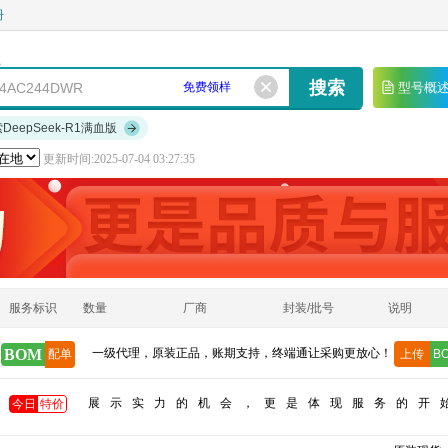
册
免费领样
型号概
索DeepSeek-R1满血版
更新时间:2025-07-04 03:27:35
服务标识
数量
厂商
封装/批号
说明
BOM
一级代理，原装正品，账期支持，终端通让采购更放心！
配单
上传
B
展示实力的机会，更是体现服务的开
今日
特价