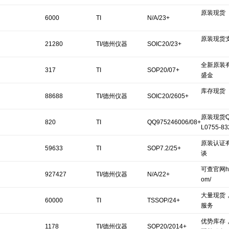
原装现货
6000
TI
N/A/23+
原装现货
21280
TI/德州仪器
SOIC20/23+
全新原装
317
TI
SOP20/07+
盛金
库存现货
88688
TI/德州仪器
SOIC20/2605+
原装现货QQ
820
TI
QQ975246006/08+
L0755-8
原装认证
59633
TI
SOP7.2/25+
谈
可查官网http
927427
TI/德州仪器
N/A/22+
om/
大量现货
60000
TI
TSSOP/24+
服务
优势库存
1178
TI/德州仪器
SOP20/2014+