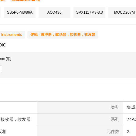
SS5P6-M3/86A
AOD436
SPX1117M3-3.3
MOCD207M
 Instruments
逻辑 - 缓冲器，驱动器，接收器，收发器
OIC
0mm 宽）
类别
集成电
，接收器，收发器
系列
74A
反相
元件数
2