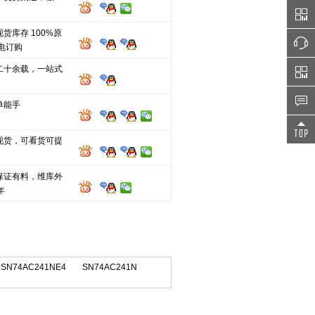
货库存 100%原
电订购
二十余载，一站式
单能手
现货，可看货可提
保证有料，维库外
年
SN74AC241NE4
SN74AC241N