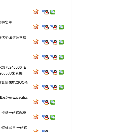
支持实单
有优势诚信经营鑫
975246006TE
3206583朱素梅
有意请来电或QQ洽
s//www.icscjh.c
，提供一站式配单
，特价出售 一站式