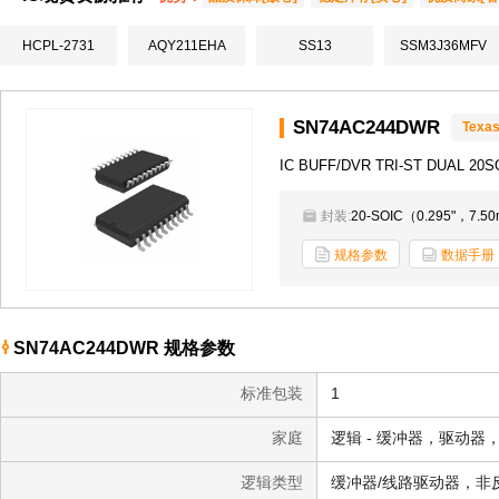
HCPL-2731
AQY211EHA
SS13
SSM3J36MFV
SN74AC244DWR
Texas
IC BUFF/DVR TRI-ST DUAL 20S
封装:
20-SOIC（0.295"，7.5
规格参数
数据手册
SN74AC244DWR 规格参数
标准包装
1
家庭
逻辑 - 缓冲器，驱动器
逻辑类型
缓冲器/线路驱动器，非