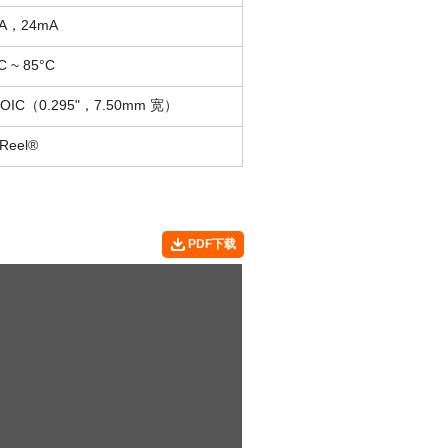
A，24mA
C ~ 85°C
SOIC（0.295"，7.50mm 宽）
-Reel®
PDF下载