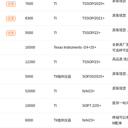
原装现货
7600
TI
TSSOP/2025+
优势
原装现货
8300
TI
TSSOP/2021+
优势
原装现货
5000
TI
TSSOP/22+
优势
全新原厂
16500
Texas Instruments
-/24+25+
可送样可
高品质 优
12260
TI
TSSOP/23+
原装现货
5000
TI/德州仪器
SOP20/2025+
原装现货
52000
TI
N/A/23+
提供一站
10000
TI
SOP7.2/25+
终端可以
6000
TI/德州仪器
N/A/23+
M配单