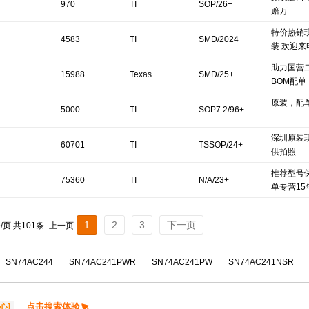
970
TI
SOP/26+
赔万
特价热销现
4583
TI
SMD/2024+
装 欢迎来
助力国营
15988
Texas
SMD/25+
BOM配单
原装，配
Instruments(德州
5000
TI
SOP7.2/96+
仪器)
深圳原装
60701
TI
TSSOP/24+
供拍照
推荐型号
75360
TI
N/A/23+
单专营15
1
2
3
下一页
条/页 共101条
上一页
SN74AC244
SN74AC241PWR
SN74AC241PW
SN74AC241NSR
点击搜索体验
心]