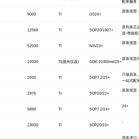
配单服务
原装现货
9000
TI
/2024+
原包装正
12568
TI
SOP20/1907+
道-增值税
原装现货
52000
TI
N/A/23+
原装现货
10000
TI(德州仪器)
SOIC20300mil/25+
只做原装
2000
TI
SOP7.2/25+
一站式配
原装现货
2976
TI
SOP20/22+
24+
5899
TI
SOP7.2/24+
-
23000
TI
SOP20/23+
原装进口