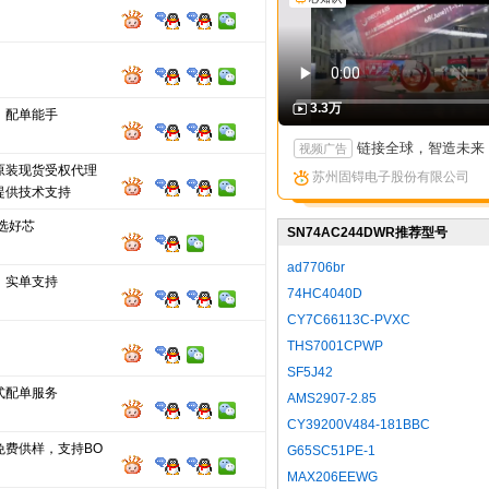
3.3万
，配单能手
链接全球，智造未来：苏州固锝以创新矩阵亮相国际高端产
视频广告
原装现货受权代理
苏州固锝电子股份有限公司
提供技术支持
选好芯
SN74AC244DWR推荐型号
ad7706br
，实单支持
74HC4040D
CY7C66113C-PVXC
THS7001CPWP
SF5J42
式配单服务
AMS2907-2.85
CY39200V484-181BBC
免费供样，支持BO
G65SC51PE-1
MAX206EEWG