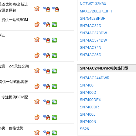
NC7WZ132K8X
渠道优势商/全新进
货原盒原包
MAX1726EUK18+T
SN75452BPSR
，提供一站式BOM
SN74AC32D
SN74AC373DW
保证
SN74AC574DW
SN74AC74N
SN74AC86D
测，2-5天短交期
SN74AC244DWR相关热门型
号
SN74AC244DWR
 提供一站式配套服
SN7400
SN7400D
，专注提供BOM配
SN7400DE4
SN7400DR
SN7400J
SN7400N
热卖，价格优势
SS26