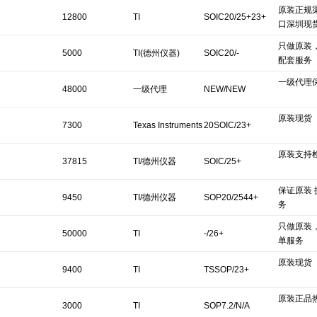
原装正规
12800
TI
SOIC20/25+23+
口深圳现
只做原装
5000
TI(德州仪器)
SOIC20/-
配套服务
一级代理
48000
一级代理
NEW/NEW
原装现货
7300
Texas Instruments
20SOIC/23+
原装支持检
37815
TI/德州仪器
SOIC/25+
保证原装
9450
TI/德州仪器
SOP20/2544+
务
只做原装
50000
TI
-/26+
单服务
原装现货
9400
TI
TSSOP/23+
原装正品
3000
TI
SOP7.2/N/A