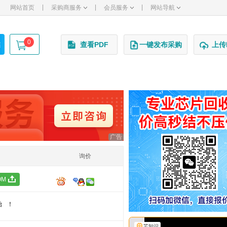
|
|
|
网站首页
采购商服务
会员服务
网站导航
0
述
查看PDF
一键发布采购
上传
广告
询价
OM
始！
芯知识