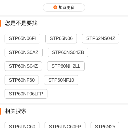
加载更多
您是不是要找
STP65N06FI
STP65N06
STP62NS04Z
STP60NS0AZ
STP60NS04ZB
STP60NS04Z
STP60NH2LL
STP60NF60
STP60NF10
STP60NF06LFP
相关搜索
STP6LNC60
STP6LNC60FP
STP6N25