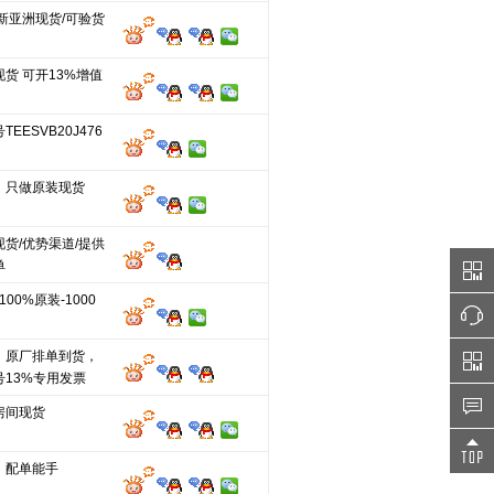
新亚洲现货/可验货
货 可开13%增值
EESVB20J476
，只做原装现货
货/优势渠道/提供
单
100%原装-1000
，原厂排单到货，
号13%专用发票
房间现货
，配单能手