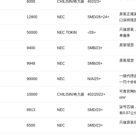
6000
CHILISIN/奇力新
402/23+
原装正规
12800
NEC
SMD/26+24+
口深圳现
只做原装
50000
NEC TOKIN
-/26+
单服务
原装现货
9400
NEC
SMB/23+
原装现货
9948
NEC
SMB/26+
一级代理
90000
NEC
N/A/25+
一罚十价
可查官网http
10000
CHILISIN/奇力新
402/2022+
om/
柒号芯城
8913
NEC
SMD/23+
有0.07公
只做原装
6500
NEC
SMD/23+