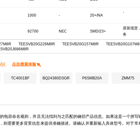
-
1000
-
20+/NA
原装现货
92700
NEC
SMD/23+
务
27M8R
TEESVB20G226M8R
TEESVB20G157M8R
TEESVB20G107M
ESVB20J686M8R
点击搜索体验
心]
TC4001BF
BQ24380DSGR
P6SMB20A
ZMM75
见的电容命名规则，并且无法找到与之匹配的确切产品信息。如果这是一个拼写
，则需要更多背景信息来提供准确描述。请确认并重新输入具体型号。对于常