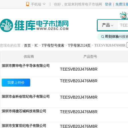
|
手机端
你好，欢迎来到维库电子市场网
登录
|
免费注
产品
即刻体验
AI搜
您现在的位置：
首页
>
IC
>
T字母型号搜索
>
T字母第2124页
>
TEESVB20J476M8R
供应商
产品型号
深圳市辉华电子半导体有限公司
TEESVB20J476M8R
TEESVB20J476M8R
我要上特价
深圳市金科创世纪电子有限公司
TEESVB20J476M8R
深圳市得捷芯城科技有限公司
TEESVB20J476M8R
深圳市安富世纪电子有限公司
TEESVB20J476M8R