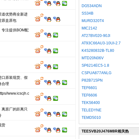
DG534ADN
SS34B
渠道优势商全新进
货原盒原包
MURD320T4
MIC2142
，专注提供BOM配
AT27BV020-90JI
AT93C66AU3-10UI-2.7
K4S280832B-TL80
MTD20N06V
SP6214EC5-1.8
CSPUA877ANLG
进口原装现货、假
P82B715PN
格合理
TEF6601
s//www.icscjh.c
TEF6606
TEKS6400
，离原厂的距离只
TELEDYNE
分
TEMD5010
现货
TEESVB20J476M8R相关热
门型号