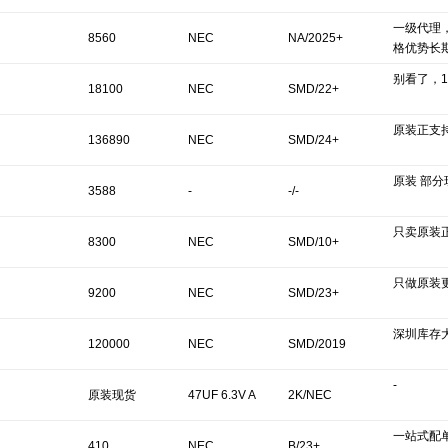
一级代理
8560
NEC
NA/2025+
格优势长
别看了，1
18100
NEC
SMD/22+
原装正支
136890
NEC
SMD/24+
原装 部
3588
-
-/-
只卖原装
8300
NEC
SMD/10+
只做原装
9200
NEC
SMD/23+
深圳库存
120000
NEC
SMD/2019
-
原装现货
47UF 6.3V A
2K/NEC
一站式配单
410
NEC
B/23+