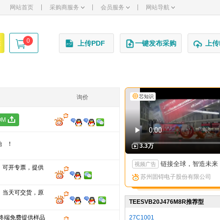
|
|
|
网站首页
采购商服务
会员服务
网站导航
0
述
上传PDF
一键发布采购
上传
询价
芯知识
OM
始！
3.3万
链接全球，智造未来：苏州固锝以创新矩阵亮相国际高端产
视频广告
，可开专票，提供
苏州固锝电子股份有限公司
，当天可交货，原
TEESVB20J476M8R推荐型
号
 终端免费提供样品
27C1001