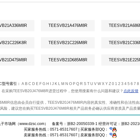
VB21A336M8R
TEESVB21A476M8R
TEESVB21A686
VB21C226K8R
TEESVB21C226M8R
TEESVB21C336
VB21D475M8R
TEESVB21D685M8R
TEESVB21E225
IC型号索引：
A
B
C
D
E
F
G
H
I
J
K
L
M
N
O
P
Q
R
S
T
U
V
W
X
Y
Z
0
1
2
3
4
5
6
7
8
在采购TEESVB20J476M8R进货过程中，您使用搜索有什么问题和建议？
点此反馈
J476M8R信息由会员自行提供，TEESVB20J476M8R内容的真实性、准确性和合
R产品风险，建议您在购买TEESVB20J476M8R相关产品前务必确认供应商资质及产品
电子市场网（www.dzsc.com） 备案号：
浙B2-20050339-1
经营许可证：浙B2-20210
买家服务热线：0571-85317607 | 买家服务部QQ：
卖家服务热线：0571-85317607 | 卖家服务部QQ：