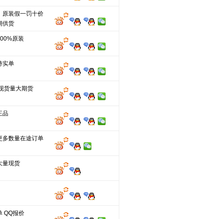
，原装假一罚十价
期供货
00%原装
持实单
分现货量大期货
正品
更多数量在途订单
大量现货
 QQ报价