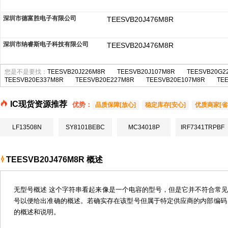
深圳市德富胜电子有限公司
TEESVB20J476M8R
深圳市纳睿斯电子科技有限公司
TEESVB20J476M8R
您是不是要找：
TEESVB20J226M8R
TEESVB20J107M8R
TEESVB20G2
TEESVB20E337M8R
TEESVB20E227M8R
TEESVB20E107M8R
TE
IC现货资源推荐
优势：
品质保障[放心]
稳定库存[安心]
优质商家[省
LF13508N
SY8101BEBC
MC34018P
IRF7341TRPBF
TEESVB20J476M8R 概述
无型号概述 这个字符串看起来像是一个电容的型号，但是它并不符合常
号以便给出准确的概述。若确实存在该型号但属于特定供应商的内部编码
的概述和说明。