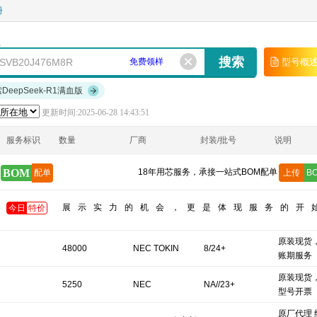
册
免费领样
型号概
索DeepSeek-R1满血版
更新时间:2025-06-28 14:43:51
服务标识
数量
厂商
封装/批号
说明
BOM
18年用芯服务，承接一站式BOM配单
配单
上传
B
展示实力的机会，更是体现服务的开
今日
特价
原装现货
48000
NEC TOKIN
8/24+
账期服务
原装现货
5250
NEC
NA//23+
型号开票
原厂代理