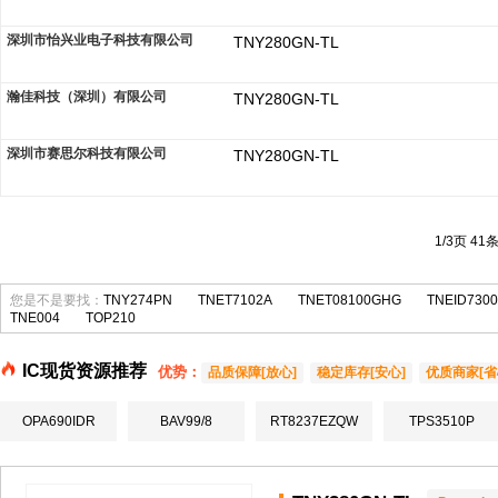
深圳市怡兴业电子科技有限公司
TNY280GN-TL
瀚佳科技（深圳）有限公司
TNY280GN-TL
深圳市赛思尔科技有限公司
TNY280GN-TL
1/3页 41
您是不是要找：
TNY274PN
TNET7102A
TNET08100GHG
TNEID730
TNE004
TOP210
IC现货资源推荐
优势：
品质保障[放心]
稳定库存[安心]
优质商家[省
OPA690IDR
BAV99/8
RT8237EZQW
TPS3510P