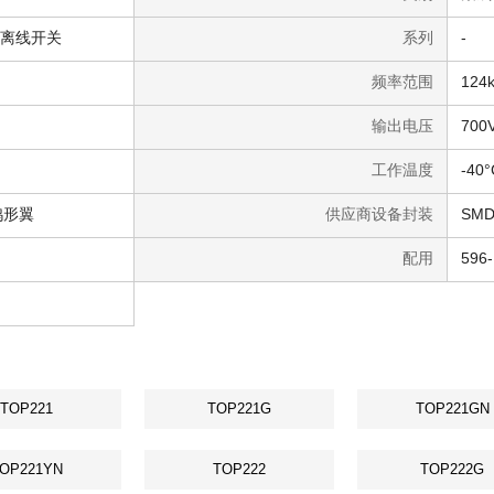
器，离线开关
系列
-
频率范围
124k
输出电压
700
工作温度
-40°
鸥形翼
供应商设备封装
SMD
配用
TOP221
TOP221G
TOP221GN
OP221YN
TOP222
TOP222G