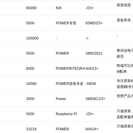
原装现货
80000
N/A
-/23+
原装库存
5000
POWER专营
8SMD/23+
-
100000
-
-/-
奥诗达电
5000
POWER
SMD/2021
赔百
终端可以
6000
POWERINTEGRA
N/A/23+
M配单
专注原装
TIONS
16580
POWER原装专卖
-/NEW
迎惠顾(
优势产品
价格
3000
Power
SMD8C/23+
只做原装
Integrations
5000
Raspberry Pi
-/25+
及配单服
只做原装
31019
POWER
N/A/24+