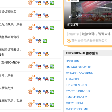
现货优势热卖
罚万只做原厂原装
3.3万
链接全球，智造未来：苏州固锝以创新矩阵亮相国际高端产
视频广告
原盘原标可含税
苏州固锝电子股份有限公司
原装现货可看货，
TNY280GN-TL推荐型号
服务
DS3170N
，支持BOM配单
DM74ALS10ASJX
MSP430F5529IPNR
型号，原装
TDA2003
LT1963EST-3.3
非原装勿扰
CY7C1019B-10ZC
LM4041DIZ-1.2
做原装正品，实单
MIC2183BM
MAX1200BCMH