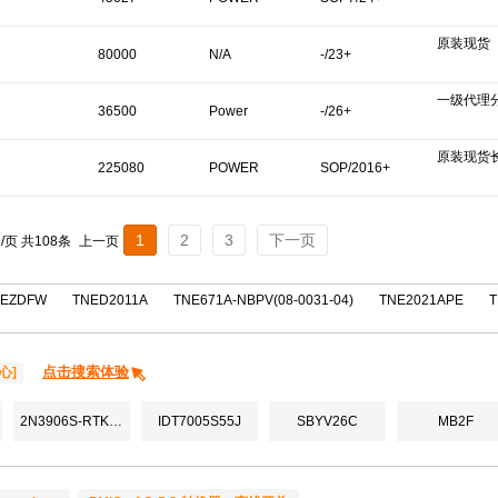
原装现货
80000
N/A
-/23+
一级代理
36500
Power
-/26+
原装现货
Integrations
225080
POWER
SOP/2016+
1
2
3
下一页
条/页 共108条
上一页
0EZDFW
TNED2011A
TNE671A-NBPV(08-0031-04)
TNE2021APE
T
点击搜索体验
心]
2N3906S-RTK/PS
IDT7005S55J
SBYV26C
MB2F