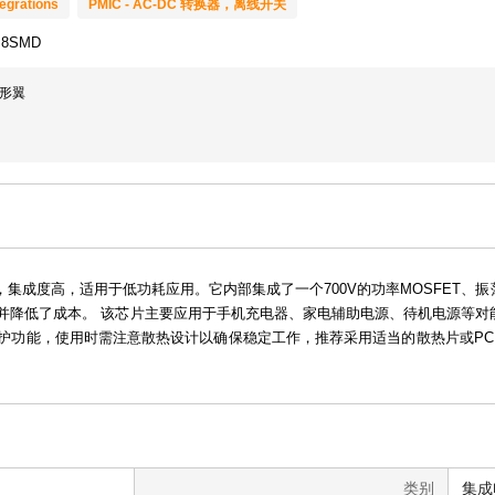
egrations
PMIC - AC-DC 转换器，离线开关
 8SMD
鸥形翼
离线开关电源IC，集成度高，适用于低功耗应用。它内部集成了一个700V的功率MOSF
并降低了成本。 该芯片主要应用于手机充电器、家电辅助电源、待机电源等对
护功能，使用时需注意散热设计以确保稳定工作，推荐采用适当的散热片或PC
类别
集成电