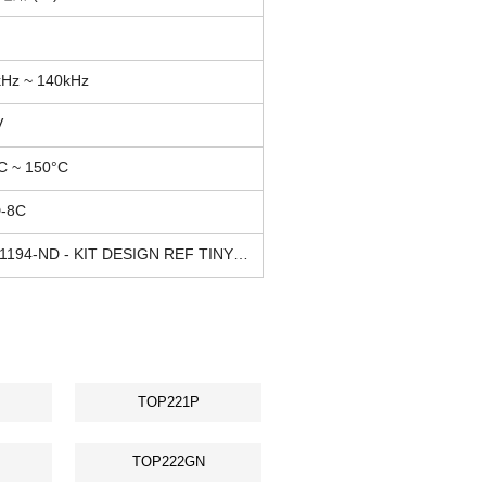
Hz ~ 140kHz
V
C ~ 150°C
-8C
596-1194-ND - KIT DESIGN REF TINYSWITCH-III
TOP221P
TOP222GN