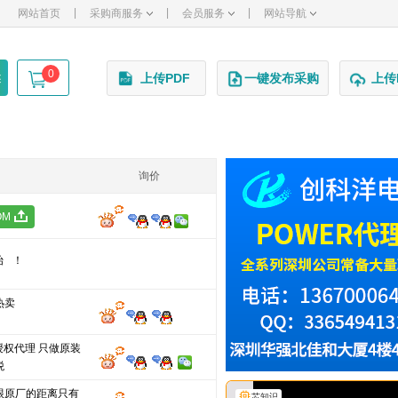
|
|
|
网站首页
采购商服务
会员服务
网站导航
0
述
上传PDF
一键发布采购
上传
询价
OM
始！
热卖
授权代理 只做原装
税
跟原厂的距离只有
芯知识