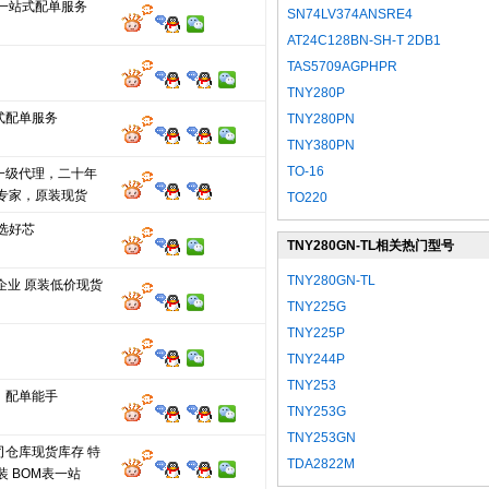
M一站式配单服务
SN74LV374ANSRE4
AT24C128BN-SH-T 2DB1
TAS5709AGPHPR
TNY280P
式配单服务
TNY280PN
TNY380PN
TO-16
一级代理，二十年
单专家，原装现货
TO220
选好芯
TNY280GN-TL相关热门型号
TNY280GN-TL
企业 原装低价现货
TNY225G
TNY225P
TNY244P
TNY253
，配单能手
TNY253G
TNY253GN
司仓库现货库存 特
TDA2822M
装 BOM表一站