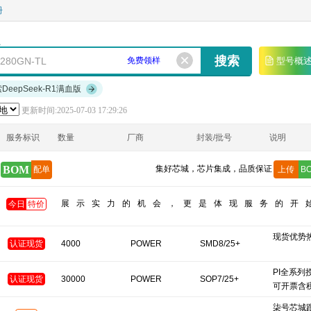
册
免费领样
型号概
索DeepSeek-R1满血版
更新时间:2025-07-03 17:29:26
服务标识
数量
厂商
封装/批号
说明
BOM
集好芯城，芯片集成，品质保证
配单
上传
B
展示实力的机会，更是体现服务的开
今日
特价
现货优势
认证现货
4000
POWER
SMD8/25+
PI全系列
认证现货
30000
POWER
SOP7/25+
可开票含
柒号芯城