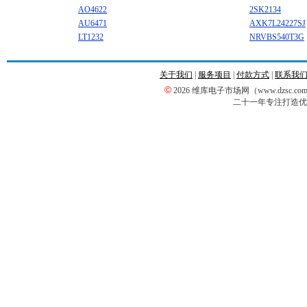
AO4622
2SK2134
AU6471
AXK7L24227SJ
LT1232
NRVBS540T3G
关于我们
|
服务项目
|
付款方式
|
联系我
©
2026 维库电子市场网（www.dzsc
二十一年专注打造优