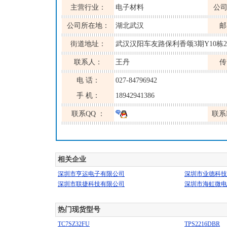
主营行业：
电子材料
公
公司所在地：
湖北武汉
邮
街道地址：
武汉汉阳车友路保利香颂3期Y10栋2
联系人：
王丹
传
电 话：
027-84796942
手 机：
18942941386
联系QQ ：
联系
相关企业
深圳市亨运电子有限公司
深圳市业德科技
深圳市联捷科技有限公司
深圳市海虹微电
热门现货型号
TC7SZ32FU
TPS2216DBR