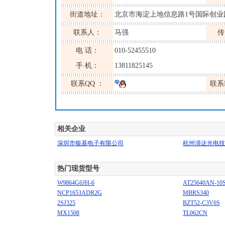
街道地址：
北京市海淀上地信息路1号国际创业园
联系人：
马强
传
电 话：
010-52455510
手 机：
13811825145
联系QQ ：
联系
相关企业
深圳市银基电子有限公司
杭州清达光电技
热门现货型号
W9864G6JH-6
AT25640AN-10S
NCP1653ADR2G
MBRS340
2SJ325
BZT52-C3V6S
MX1508
TL062CN