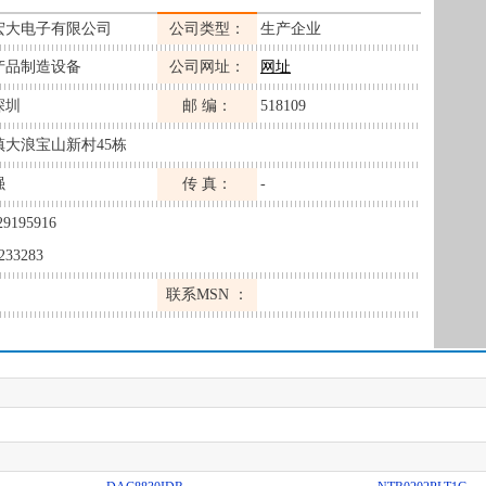
宏大电子有限公司
公司类型：
生产企业
产品制造设备
公司网址：
网址
深圳
邮 编：
518109
镇大浪宝山新村45栋
强
传 真：
-
29195916
233283
联系MSN ：