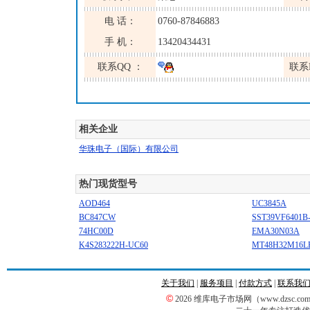
电 话：
0760-87846883
手 机：
13420434431
联系QQ ：
联系
相关企业
华珠电子（国际）有限公司
热门现货型号
AOD464
UC3845A
BC847CW
SST39VF6401B-
74HC00D
EMA30N03A
K4S283222H-UC60
MT48H32M16LF
关于我们
|
服务项目
|
付款方式
|
联系我
©
2026 维库电子市场网（www.dzsc