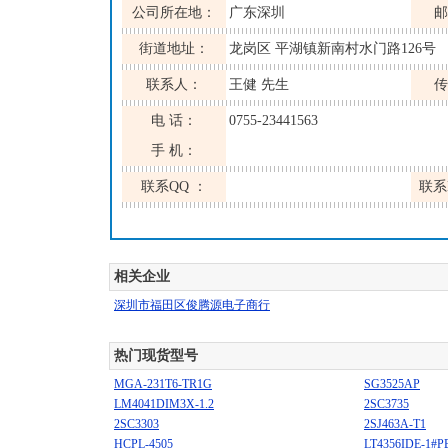
公司所在地：
广东深圳
邮
街道地址：
龙岗区 平湖镇新南村水门路126号
联系人：
王健 先生
传
电 话：
0755-23441563
手 机：
联系QQ ：
联系
相关企业
深圳市福田区俊腾源电子商行
热门现货型号
MGA-231T6-TR1G
SG3525AP
LM4041DIM3X-1.2
2SC3735
2SC3303
2SJ463A-T1
HCPL-4505
LT4356IDE-1#P