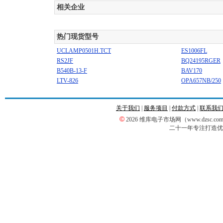
相关企业
热门现货型号
UCLAMP0501H.TCT
ES1006FL
RS2JF
BQ24195RGER
B540B-13-F
BAV170
LTV-826
OPA657NB/250
关于我们
|
服务项目
|
付款方式
|
联系我
©
2026 维库电子市场网（www.dzsc
二十一年专注打造优