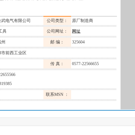
金武电气有限公司
公司类型：
原厂制造商
工具
公司网址：
网址
温州
邮 编：
325604
柳市前西工业区
传 真：
0577-22566655
22655566
819385
联系MSN ：