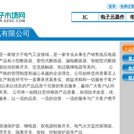
IC
电子元器件
气有限公司
公
是一家致力于电气工业领域，是一家专业从事生产销售低压电器
客
产品有小型断路器、塑壳式断路器、漏电断路器、智能型式断路
电源自动切换开关、交流接触器、热过载继电器等系列。 公
执
严格的管理制度和诚心卓越的企业理念。公司始终坚持质量至上
联
生产制造环节中一直秉承求真务实、精益求精和一切服务于客户
以来以优良的产品品质个完善的售后服务，赢得广大客户认同
关系。 公司将一如既往坚持狠抓产品质量，加强技术改造，优
服务。以一流的品质、一流的信誉、一流的服务与广大客户携手
浪涌保护器、继电器、双电源转换开关、电气火灾监控探测器、
壁开关、隔离开关、按钮、控制保护器等产品