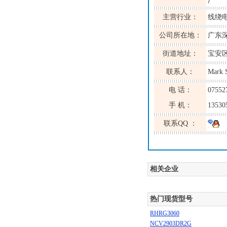
厂
主营行业：
线绕
公司所在地：
广东
街道地址：
宝安区
联系人：
Mark 
电 话：
07552
手 机：
13530
联系QQ ：
相关企业
热门现货型号
RHRG3060
NCV2903DR2G