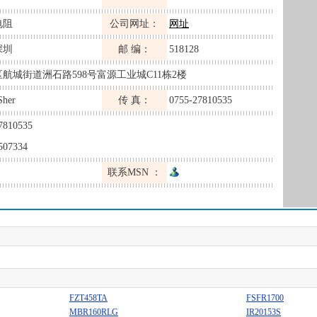
电阻
公司网址：
网址
深圳
邮 编：
518128
航城街道洲石路598号富源工业城C11栋2楼
Sher
传 真：
0755-27810535
7810535
507334
联系MSN ：
FZT458TA
FSFR1700
MBR160RLG
IR20153S