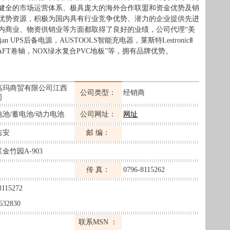
健全的市场运营体系、极具庞大的海外合作联盟和资金优势及销
优势资源，积极为国内具有行业竞争优势、潜力的企业提供先进
内商业、物资供销业等方面都取得了良好的业绩，公司代理“美
ojan UPS后备电源，AUSTOOLS智能充电器，莱斯特LestronicⅡ
AFT卷轴，NOX绿水复合PVC地板”等，拥有品牌优势。
高玛商贸有限公司江西
公司类型：
经销商
司
电池/蓄电池/动力电池
公司网址：
网址
吉安
邮 编：
金竹园A-903
传 真：
0796-8115262
8115272
632830
联系MSN ：