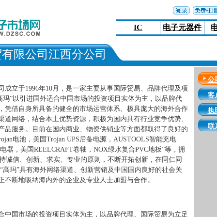
IC
电子元器件
贸有限公司江西分公司
公
成立于1996年10月，是一家主要从事国际贸易、品牌代理及项
客
“高玛”以引进国外适合中国市场的投资项目实体为主，以品牌代
，凭借自身所具备的健全的市场运营体系、极具庞大的海外合作
执
渠道网络，结合本土优势资源，积极为国内具有行业竞争优势、
联
产品服务。目前在国内商业、物资供销业等方面都取得了良好的
jan电池，美国Trojan UPS后备电源，AUSTOOLS智能充电
cⅡ充电器，美国REELCRAFT卷轴，NOX绿水复合PVC地板”等，拥
”坚持诚信、创新、求实、专业的原则，不断开拓创新，在同仁同
 “高玛”具有海外网络渠道、创新营销及中国国内良好的社会关
正不断地吸纳海内外的企业及专业人士加盟与合作。
合中国市场的投资项目实体为主，以品牌代理、国际贸易为立足