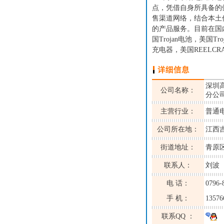
点，凭借自身所具备的
售渠道网络，结合本土
的产品服务。目前在国
国Trojan电池，美国Tr
充电器，美国REELCR
深圳
公司名称：
分公
主营行业：
普通
公司所在地：
江西
街道地址：
青原区
联系人：
刘波
电 话：
0796-
手 机：
13576
联系QQ ：