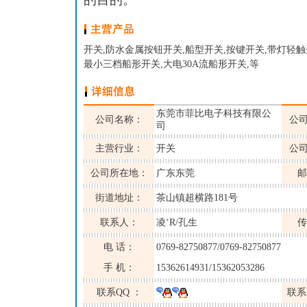
开关,防水金属按钮开关,船型开关,按键开关,带灯轻触
最小三档船形开关,大电30A流船形开关,等
东莞市菲比电子科技有限公
公司名称：
公
司
主营行业：
开关
公
公司所在地：
广东东莞
邮
街道地址：
茶山镇超横路181号
联系人：
凌‘R/孔生
传
电 话：
0769-82750877/0769-82750877
手 机：
15362614931/15362053286
联系QQ ：
联系