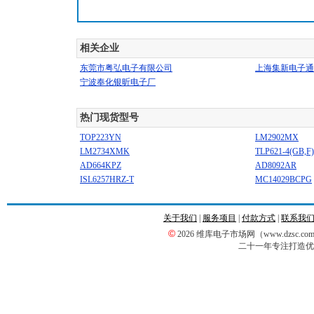
相关企业
东莞市粤弘电子有限公司
上海集新电子通
宁波奉化银昕电子厂
热门现货型号
TOP223YN
LM2902MX
LM2734XMK
TLP621-4(GB,F)
AD664KPZ
AD8092AR
ISL6257HRZ-T
MC14029BCPG
关于我们
|
服务项目
|
付款方式
|
联系我
©
2026 维库电子市场网（www.dzsc
二十一年专注打造优