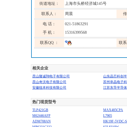
街道地址：
上海市头桥经济城145号
联系人：
周晨
传
电 话：
021-51863291
手 机：
15316399568
联系QQ ：
联系
相关企业
昆山隆诚翔电子有限公司
山东晶芯科创半
昆山奇沃电子有限公司
苏州阜晶电子科
安徽纽本科技有限公司
江苏东导半导体
热门现货型号
TLP421GB
MAX485CPA
M62446AFP
L7905
ADM708AN
HK19F-5VDC-