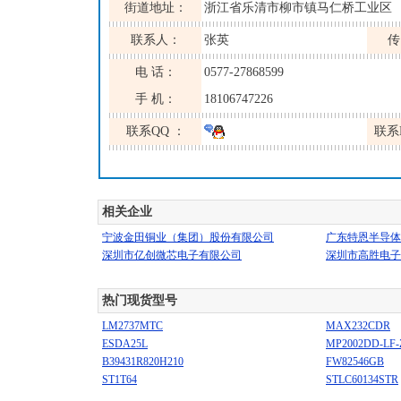
街道地址：
浙江省乐清市柳市镇马仁桥工业区
联系人：
张英
传
电 话：
0577-27868599
手 机：
18106747226
联系QQ ：
联系
相关企业
宁波金田铜业（集团）股份有限公司
广东特恩半导体
深圳市亿创微芯电子有限公司
深圳市高胜电子
热门现货型号
LM2737MTC
MAX232CDR
ESDA25L
MP2002DD-LF-
B39431R820H210
FW82546GB
ST1T64
STLC60134STR