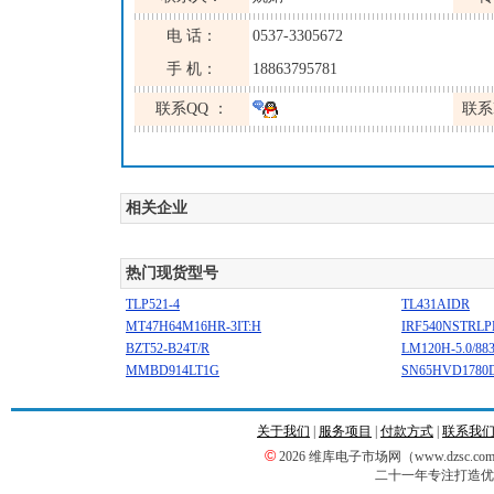
电 话：
0537-3305672
手 机：
18863795781
联系QQ ：
联系
相关企业
热门现货型号
TLP521-4
TL431AIDR
MT47H64M16HR-3IT:H
IRF540NSTRLP
BZT52-B24T/R
LM120H-5.0/88
MMBD914LT1G
SN65HVD1780
关于我们
|
服务项目
|
付款方式
|
联系我
©
2026 维库电子市场网（www.dzsc
二十一年专注打造优