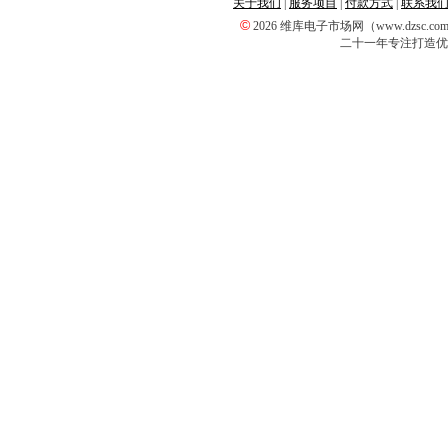
关于我们
|
服务项目
|
付款方式
|
联系我
©
2026 维库电子市场网（www.dzsc
二十一年专注打造优