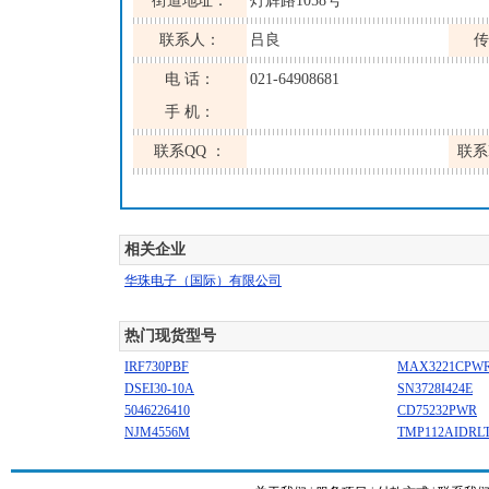
街道地址：
灯辉路1058号
联系人：
吕良
传
电 话：
021-64908681
手 机：
联系QQ ：
联系
相关企业
华珠电子（国际）有限公司
热门现货型号
IRF730PBF
MAX3221CPW
DSEI30-10A
SN3728I424E
5046226410
CD75232PWR
NJM4556M
TMP112AIDRL