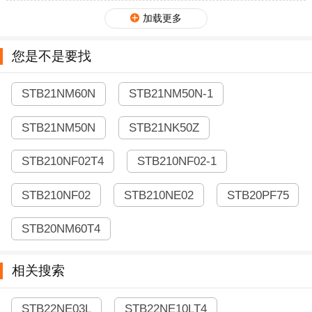
加载更多
您是不是要找
STB21NM60N
STB21NM50N-1
STB21NM50N
STB21NK50Z
STB210NF02T4
STB210NF02-1
STB210NF02
STB210NE02
STB20PF75
STB20NM60T4
相关搜索
STB22NE03L
STB22NE10LT4