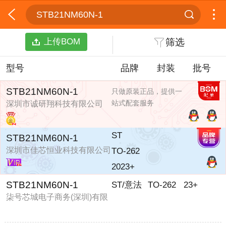
STB21NM60N-1
上传BOM
筛选
型号
品牌
封装
批号
STB21NM60N-1
只做原装正品，提供一
站式配套服务
深圳市诚研翔科技有限公司
ST
STB21NM60N-1
深圳市佳芯恒业科技有限公司
TO-262
2023+
STB21NM60N-1
ST/意法
TO-262
23+
柒号芯城电子商务(深圳)有限
公司