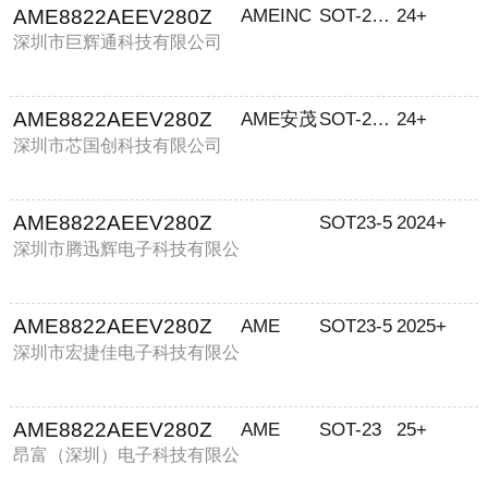
AME8822AEEV280Z
AMEINC
SOT-23-5
24+
深圳市巨辉通科技有限公司
AME8822AEEV280Z
AME安茂
SOT-23-5
24+
深圳市芯国创科技有限公司
AME8822AEEV280Z
SOT23-5
2024+
深圳市腾迅辉电子科技有限公
司
AME8822AEEV280Z
AME
SOT23-5
2025+
深圳市宏捷佳电子科技有限公
司
AME8822AEEV280Z
AME
SOT-23
25+
昂富（深圳）电子科技有限公
司