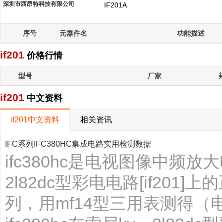
深圳市西昂特科技有限公司
IF201A
序号
元器件名
功能描述
if201
价格行情
型号
厂家
if201
中文资料
if201中文资料
相关资讯
IFC系列IFC380HC集成电路实用检测数据
ifc380hc是电视图像中频
2l82dc型彩电电路[if2
列，用mf14型三用表测得（电