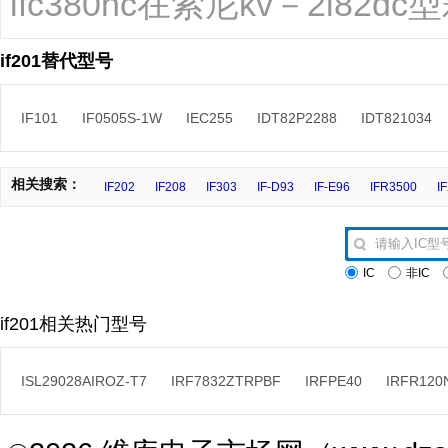
ifc380hc在索尼kv－2l82
if201替代型号
IF101
IF0505S-1W
IEC255
IDT82P2288
IDT821034
相关搜索：
IF202
IF208
IF303
IF-D93
IF-E96
IFR3500
I
IC
非IC
if201相关热门型号
ISL29028AIROZ-T7
IRF7832ZTRPBF
IRFPE40
IRFR120