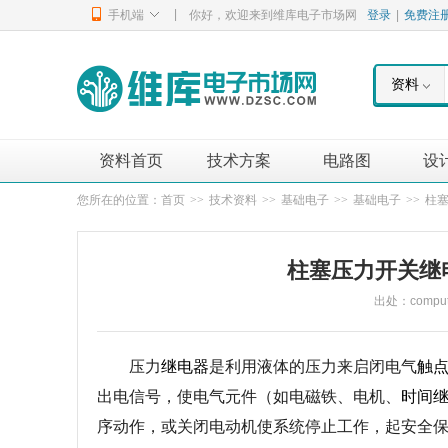
|
手机端
你好，欢迎来到维库电子市场网
登录
|
免费注
资料
资料首页
技术方案
电路图
设
您所在的位置：
首页
>>
技术资料
>>
基础电子
>>
基础电子
>>
柱
柱塞压力开关继
出处：compute
压力
继电器
是利用液体的压力来启闭电气
触
出电信号，使电气元件（如电磁铁、电机、
时间
序动作，或关闭电动机使系统停止工作，起安全