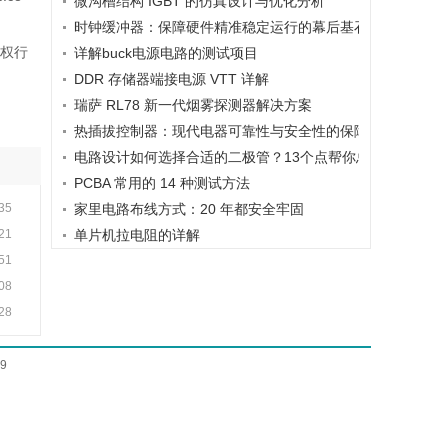
微沟槽结构 IGBT 的仿真设计与优化分析
时钟缓冲器：保障硬件精准稳定运行的幕后基石
权行
详解buck电源电路的测试项目
DDR 存储器端接电源 VTT 详解
瑞萨 RL78 新一代烟雾探测器解决方案
热插拔控制器：现代电器可靠性与安全性的保障
电路设计如何选择合适的二极管？13个点帮你总结，搞定二
PCBA 常用的 14 种测试方法
:35
家里电路布线方式：20 年都安全牢固
:21
单片机拉电阻的详解
:51
:08
:28
9