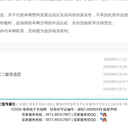
息，并不代表本网赞同其观点或证实其内容的真实性，不承担此类作品侵
转载时，必须保留本网注明的作品出处，并自负版权等法律责任。
内与本网联系，否则视为放弃相关权利。
2026/8/6 17:11
2026/8/6 16:06
定二极管选型
2026/8/6 16:04
2026/8/5 16:07
2026/8/5 15:51
IC型号索引：
A
B
C
D
E
F
G
H
I
J
K
L
M
N
O
P
Q
R
S
T
U
V
W
X
Y
Z
0
1
2
3
4
5
6
7
8
©2026 维库电子市场网 经营许可证编号：
浙B2-20050339
版权声明
买家服务热线：0571-85317607 | 买家服务部QQ：
卖家服务热线：0571-85317607 | 卖家服务部QQ：