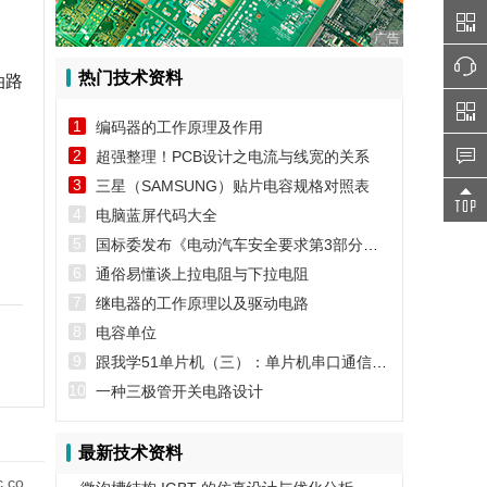
广告
热门技术资料
油路
1
编码器的工作原理及作用
2
超强整理！PCB设计之电流与线宽的关系
3
三星（SAMSUNG）贴片电容规格对照表
4
电脑蓝屏代码大全
5
国标委发布《电动汽车安全要求第3部分：人员触电防护》第1号修改单
6
通俗易懂谈上拉电阻与下拉电阻
7
继电器的工作原理以及驱动电路
8
电容单位
9
跟我学51单片机（三）：单片机串口通信实例
10
一种三极管开关电路设计
最新技术资料
co