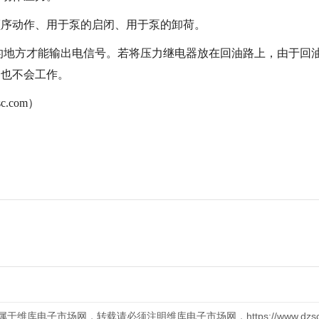
序动作、用于泵的启闭、用于泵的卸荷。
地方才能输出电信号。若将压力继电器放在回油路上，由于回
器也不会工作。
c.com）
库电子市场网，转载请必须注明维库电子市场网，https://www.dzsc.