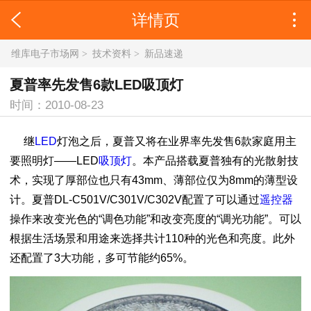
详情页
维库电子市场网
>
技术资料
>
新品速递
夏普率先发售6款LED吸顶灯
时间：2010-08-23
继
LED
灯泡之后，夏普又将在业界率先发售6款家庭用主
要照明灯——LED
吸顶灯
。本产品搭载夏普独有的光散射技
术，实现了厚部位也只有43mm、薄部位仅为8mm的薄型设
计。夏普DL-C501V/C301V/C302V配置了可以通过
遥控器
操作来改变光色的“调色功能”和改变亮度的“调光功能”。可以
根据生活场景和用途来选择共计110种的光色和亮度。此外
还配置了3大功能，多可节能约65%。