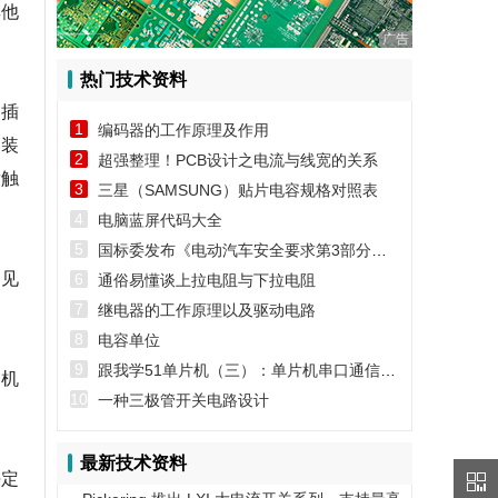
其他
广告
。
热门技术资料
和插
1
编码器的工作原理及作用
定装
2
超强整理！PCB设计之电流与线宽的关系
发触
3
三星（SAMSUNG）贴片电容规格对照表
4
电脑蓝屏代码大全
5
国标委发布《电动汽车安全要求第3部分：人员触电防护》第1号修改单
常见
6
通俗易懂谈上拉电阻与下拉电阻
7
继电器的工作原理以及驱动电路
8
电容单位
9
跟我学51单片机（三）：单片机串口通信实例
种机
10
一种三极管开关电路设计
最新技术资料
决定