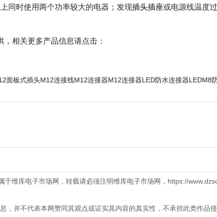
座上同时使用两个功率较大的电器；发现
插头插座
或电源线温度
供，相关更多产品信息请点击：
12面板式插头
M12连接线
M12连接器
M12连接器LED
防水连接器LED
M8
库电子市场网，转载请必须注明维库电子市场网，https://www.dzsc.
息，并不代表本网赞同其观点或证实其内容的真实性，不承担此类作品侵