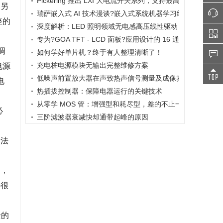
Pickering 推出 LXI 大电流开关系列，支持最高 80A、300V
。另
瑞萨嵌入式 AI 技术漫谈?嵌入式系统机器学习终极指南
座的
深度解析：LED 照明领域无电感高压线性驱动 IC - WD10 - 3
专为?GOA TFT - LCD 面板?应用设计的 16 通道高压电平移位器
调
如何学好单片机？终于有人整理清晰了！
充电桩电源模块无输出完整维修方案
电源
低噪声前置放大器在声致热声信号测量及成像实验研究中的
电
热插拔控制器：保障电器运行的关键技术
从零学 MOS 管：增强型和耗尽型，差的不止一点点
必
三阶滤波器衰减快却通带起峰的原因
看法
出，
少很
全的