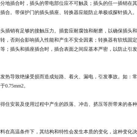
部分地插合时，插头的带电部位应不可触及；插头的任一插销在
套插合。带保护门的插头插座、转换器应能防止单极或
探针
插入
插销有足够的接触压力。插套应耐腐蚀和耐磨，以确保插头
旋转，否则会影响插入性能和产生不安全因素；转换器有软线固
力等；插头和插座插合时，插合表面之间应基本严密，以防止引
热导致绝缘受损而造成短路、着火、漏电，引发事故。如：
0.75mm2。
受得住安装及使用过程中产生的跌落、冲击、挤压等所带来的各
在高温条件下，其结构和特性会发生本质的变化，这种变化