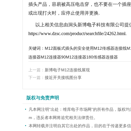
插头产品，容易被高压电击穿，也不要在一个插
或出现打火时，应停止使用并更换.
以上相关信息由洞头新博
电子
科技有限公司提
https://www.dzsc.com/product/searchfile/24262.html
.
关键词：
M12面板式插头的安全使用
M12传感器连接线
M
连接器
M12连接器90
M12连接器180
传感器连接器
上一篇：
新博电子M12连接线展现
下一篇：
接近开关接线图分享
版权与免责声明
凡本网注明“出处：维库电子市场网”的所有作品，版权均属于维
m，违反者本网将追究相关法律责任。
本网转载并注明自其它出处的作品，目的在于传递更多信