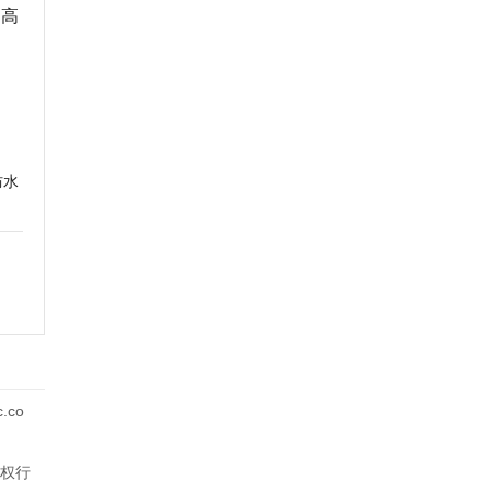
过高
防水
co
权行