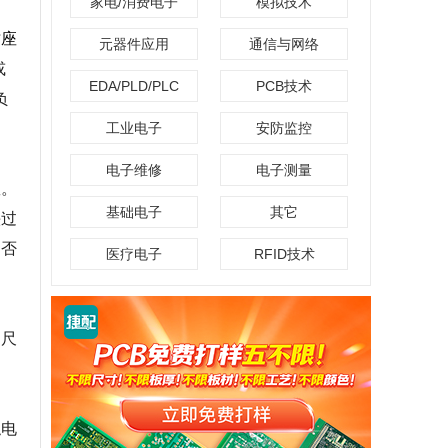
家电/消费电子
模拟技术
插座
元器件应用
通信与网络
或
EDA/PLD/PLC
PCB技术
负
工业电子
安防监控
电子维修
电子测量
数。
基础电子
其它
头过
。否
医疗电子
RFID技术
。尺
触电