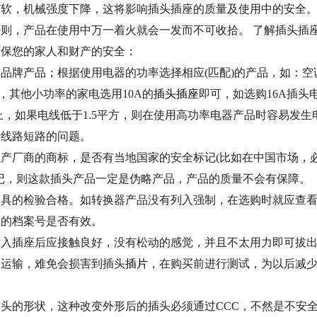
变软，机械强度下降，这将影响插头插座的质量及使用中的安全
则，产品在使用中万一着火就会一发而不可收拾。 了解插头插
确保您的家人和财产的安全：
牌产品；根据使用电器的功率选择相应(匹配)的产品，如：空
，其他小功率的家电选用10A的
插头插座
即可，如选购16A插头
上，如果电线低于1.5平方，则在使用高功率电器产品时容易发生
者线路短路的问题。
厂商的商标，是否有当地国家的安全标记(比如在中国市场，
标记，则这款插头产品一定是伪略产品，产品的质量不会有保障。
的检验合格。如转换器产品没有列入强制，在选购时就应查
上的档案号是否有效。
插座后应接触良好，没有松动的感觉，并且不太用力即可拔
过运输，难免会损害到插头
插片
，在购买前进行测试，为以后减
的形状，这种改变外形后的插头必须通过CCC，不然是不安