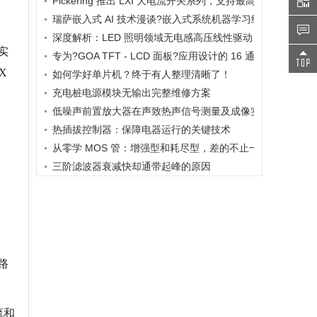
Pickering 推出 LXI 大电流开关系列，支持最高 80A、300V
瑞萨嵌入式 AI 技术漫谈?嵌入式系统机器学习终极指南
深度解析：LED 照明领域无电感高压线性驱动 IC - WD10 - 3
实
专为?GOA TFT - LCD 面板?应用设计的 16 通道高压电平移位器
X
如何学好单片机？终于有人整理清晰了！
充电桩电源模块无输出完整维修方案
低噪声前置放大器在声致热声信号测量及成像实验研究中的
热插拔控制器：保障电器运行的关键技术
从零学 MOS 管：增强型和耗尽型，差的不止一点点
三阶滤波器衰减快却通带起峰的原因
路
流和