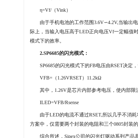
η=Vf/（Vink）
由于手机电池的工作范围3.6V∽4.2V,当输出
际上，当输入电压高于LED正向电压Vf一定幅值时
模式下的效率。
2.SP6685的闪光模式：
SP6685的闪光模式下的FB电压由RSET决定
VFB=（1.26VRSET）11.2kΩ
其中，1.26V是芯片内部参考电压，使内部限
ILED=VFB/Rsense
由于LED的电流不通过RSET,所以几乎不消耗功
方案中，仅需要两个封装的电阻和三个0805封装的电
综合所述，Sipex公司的闪光灯驱动系列产品