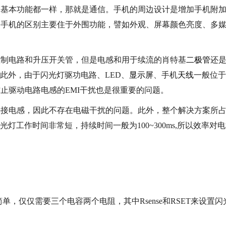
本功能都一样，那就是通信。手机的周边设计是增加手机附
同手机的区别主要住于外围功能，譬如外观、屏幕颜色亮度、多
制电路和升压开关管，但是电感和用于续流的肖特基
二极管
还
此外，由于闪光灯驱功电路、LED、
显示屏
、手机
天线
一般位于
止驱动电路电感的EMI干扰也是很重要的问题。
电感，因此不存在电磁干扰的问题。此外，整个解决方案所
灯工作时间非常短，持续时间一般为100~300ms,所以效率对
，仅仅需要三个电容两个电阻，其中Rsense和RSET来设置闪