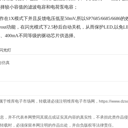
选择较小容值的滤波电容和电荷泵电容；
式下并且反馈电压低至50mV,所以SP7685/6685/6686的
eout功能，在闪光模式下2.5秒后自动关机，从而保护LED,以免L
A、400mA不同等级的驱动芯片供选择。
D闪光灯
与仿真
库电子市场网，转载请必须注明维库电子市场网，https://www.dzsc.
息，并不代表本网赞同其观点或证实其内容的真实性，不承担此类作品侵
转载时，必须保留本网注明的作品出处，并自负版权等法律责任。