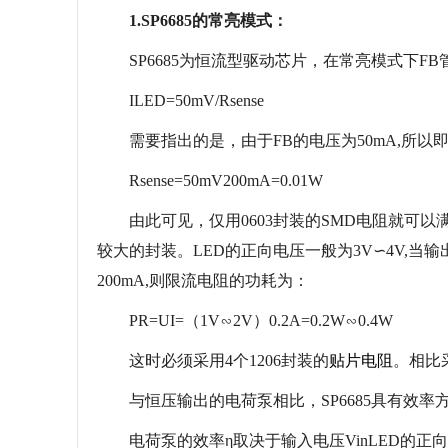
1.SP6685的常亮模式：
SP6685为恒流型驱动芯片，在常亮模式下FB管
ILED=50mV/Rsense
需要指出的是，由于FB的电压为50mA,所以即使通
Rsense=50mV200mA=0.01W
由此可见，仅用0603封装的SMD电阻就可以
较大的封装。LED的正向电压一般为3V∽4V,当
200mA,则限流电阻的功耗为：
PR=UI=（1V∽2V）0.2A=0.2W∽0.4W
这时必须采用4个1206封装的
贴片电阻
。相比采
与恒压输出的电荷泵相比，SP6685具有效率
电荷泵的效率η取决于输入电压VinLED的正向电压