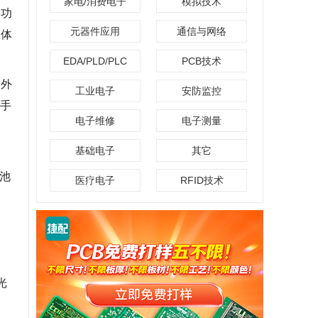
家电/消费电子
模拟技术
加功
元器件应用
通信与网络
媒体
EDA/PLD/PLC
PCB技术
是外
工业电子
安防监控
手
电子维修
电子测量
基础电子
其它
占
电池
医疗电子
RFID技术
光