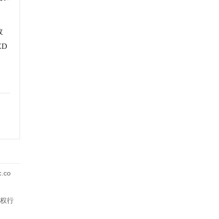
效
ED
co
权行