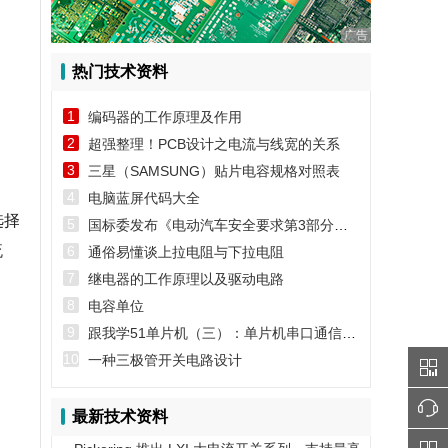
广告
热门技术资料
1
编码器的工作原理及作用
2
超强整理！PCB设计之电流与线宽的关系
3
三星（SAMSUNG）贴片电容规格对照表
4
电脑蓝屏代码大全
选择
5
国标委发布《电动汽车安全要求第3部分：人员触电防护》第1号修改单
流
6
通俗易懂谈上拉电阻与下拉电阻
7
继电器的工作原理以及驱动电路
8
电容单位
9
跟我学51单片机（三）：单片机串口通信实例
10
一种三极管开关电路设计
最新技术资料