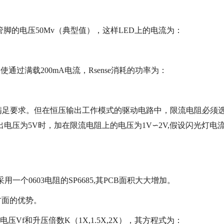
脚的电压50Mv（典型值），这样LED上的电流为：
过满载200mA电流，Rsense消耗的功率为：
满足要求。但在恒压输出工作模式的驱动电路中，限流电阻必须
输出电压为5V时，加在限流电阻上的电压为1V∽2V,假设闪光灯电
用一个0603电阻的SP6685,其PCB面积大大增加。
方面的优势。
Vf和升压倍数K（1X,1.5X,2X），其方程式为：