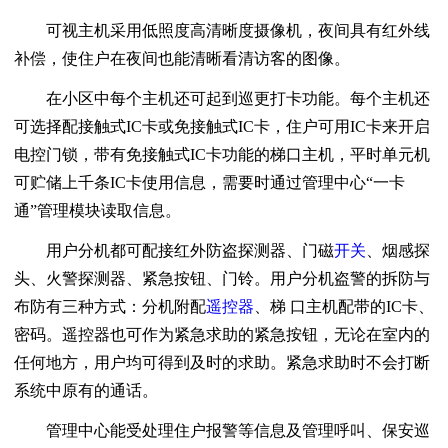
可视主机采用低照度高清晰度摄像机，夜间具有红外线
补偿，使住户在夜间也能清晰看清访客的图像。
在小区中每个主机还可起到巡更打卡功能。每个主机还
可选择配接触式IC卡或免接触式IC卡，住户可用IC卡来开启
电控门锁，带有免接触式IC卡功能的梯口主机，平时单元机
可贮储上千条IC卡使用信息，需要时通过管理中心“一卡
通”管理模块读取信息。
用户分机都可配接红外防盗探测器、门磁
开关
、烟感探
头、火警探测器、紧急按钮、门铃。用户分机盗警的拆防与
布防有三种方式：分机附配
遥控器
、梯 口主机配带的IC卡、
密码。遥控器也可作为紧急求助的紧急按钮，无论在室内的
任何地方，用户均可得到及时的求助。紧急求助时不会打断
系统中原有的通话。
管理中心能受处理住户报警等信息及管理呼叫、保安巡