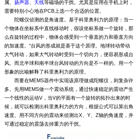
属、
扬声器
、
天线
等磁场的干扰。尤其是应用在手机上时，
需要特别小心地在PCB上选一个合适的位置。
陀螺仪侦测的是角速度。基于科里奥利力的原理：当一
个物体在坐标系中直线移动时，假设坐标系做一个旋转，那
么在旋转的过程中，物体会感受到一个垂直的力和垂直方向
的加速度。“台风的形成就是基于这个原理。地球转动带动
大气转动，如果大气转动时受到一个切向力，便容易形成台
风。而北半球和南半球台风转动的方向是不一样的。用一个
形象的比喻解释了科里奥利力的原理。
而要在MEMS器件中实现该原理做成陀螺仪，则复杂许
多。先用MEMS做一个震动系统，通过快速稳定的震动产生
一个线性的运动V，当V的平面有一个旋转的拓扑出来的时
候，就可以检测出科里奥利力的方向，根据公式可以算出角
速度。用不同方向的震动来侦测出X、Y、Z轴的角速度，并
可通过稳定的震荡去掉重力的干扰。