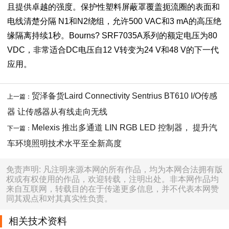
且提供卓越的强度。保护性塑料屏蔽罩覆盖扼流圈的表面和
电线清楚分隔 N1和N2绕组，允许500 VAC和3 mA的高压绝
缘隔离持续1秒。Bourns? SRF7035A系列的额定电压为80
VDC，非常适合DC电压自12 V转变为24 V和48 V的下一代
应用。
贸泽备货Laird Connectivity Sentrius BT610 I/O传感
上一篇：
器 让传感器从有线走向无线
Melexis 推出多通道 LIN RGB LED 控制器， 提升汽
下一篇：
车环境照明技术水平至全新高度
免责声明: 凡注明来源本网的所有作品，均为本网合法拥有版
权或有权使用的作品，欢迎转载，注明出处。非本网作品均
来自互联网，转载目的在于传递更多信息，并不代表本网赞
同其观点和对其真实性负责。
相关技术资料