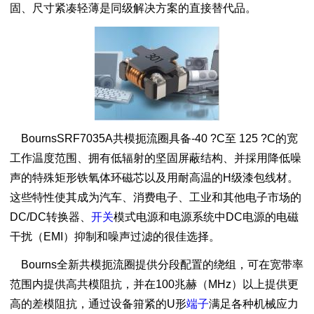
固、尺寸紧凑轻薄是同级解决方案的直接替代品。
BournsSRF7035A共模扼流圈具备-40 ?C至 125 ?C的宽
工作温度范围、拥有低辐射的坚固屏蔽结构、并採用降低噪
声的特殊矩形铁氧体环磁芯以及用耐高温的H级漆包线材。
这些特性使其成为汽车、消费电子、工业和其他电子市场的
DC/DC转换器、
开关
模式电源和电源系统中DC电源的电磁
干扰（EMI）抑制和噪声过滤的很佳选择。
Bourns全新共模扼流圈提供分段配置的绕组，可在宽带率
范围内提供高共模阻抗，并在100兆赫（MHz）以上提供更
高的差模阻抗，通过设备箝紧的U形
端子
满足各种机械应力