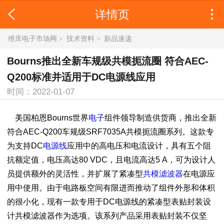
详情页
维库电子市场网
>
技术资料
>
新品速递
Bourns推出全新车规级共模扼流圈 符合AEC-
Q200标准并适用于DC电源线应用
时间：2022-01-07
美国柏恩Bourns世界
电子
组件领导制造供货商，推出全新
符合AEC-Q200车规级SRF7035A共模扼流圈系列。这款专
为支持DC
电源线
应用中的高电压和电流设计，具有五个阻
抗额定值，电压高达80 VDC，且电流高达5 A，可为设计人
员提供额外的灵活性，并扩展了紧凑型
共模滤波器
在电源应
用中使用。由于电路板空间有限进而推动了组件外形和体积
的很小化，现有一款专用于DC电源线的紧凑型表贴封装设
计共模滤波器作为选项。该系列产品采用表贴封装不仅坚