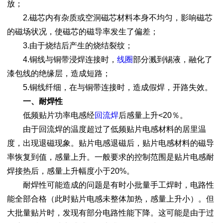
放；
2.磁芯内有杂质或空洞磁芯材料本身不均匀，影响磁芯
的磁场状况，使磁芯的磁导率发生了偏差；
3.由于烧结后产生的烧结裂纹；
4.铜线与铜带浸焊连接时，
线圈
部分溅到锡液，融化了
漆包线的绝缘层，造成短路；
5.铜线纤细，在与铜带连接时，造成假焊，开路失效。
一、耐焊性
低频贴片功率电感经
回流焊
后感量上升<20％。
由于回流焊的温度超过了低频贴片电感材料的居里温
度，出现退磁现象。贴片电感退磁后，贴片电感材料的磁导
率恢复到值，感量上升。一般要求的控制范围是贴片电感耐
焊接热后，感量上升幅度小于20%。
耐焊性可能造成的问题是有时小批量手工焊时，电路性
能全部合格（此时贴片电感未整体加热，感量上升小）。但
大批量贴片时，发现有部分电路性能下降。这可能是由于过