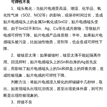
可焊性不良
1、端头氧化：当贴片电感受高温、潮湿、化学品、氧
化性气体（SO2、NO2等）的影响，或保存时间过长，造成
贴片电感端头上的金属Sn氧化成SnO2，贴片电感端头变
暗。由于SnO2不和Sn、Ag、Cu等生成共熔物，导致贴片
电感可焊性下降。贴片电感产品保质期：半年。如果贴片电
感端头被污染，比如油性物质，溶剂等，也会造成可焊性下
降。
2、镀镍层太薄：如果镀镍时，镍层太薄不能起隔离作
用。回流焊时，贴片电感端头上的Sn和自身的Ag首先反
应，而影响了贴片电感端头上的Sn和焊盘上的焊膏共熔，造
成吃银现象，贴片电感的可焊性下降。
判断方法：将贴片电感浸入熔化的焊锡罐中几秒钟，取
出。如发现端头出现坑洼情况，甚至出现瓷体外露，则可判
断是出现吃银现象的。
3、焊接不良