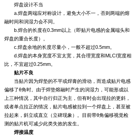
焊盘设计不当
a.焊盘两端应对称设计，避免大小不一，否则两端的熔
融时间和润湿力会不同。
b.焊合的长度在0.3mm以上（即贴片电感的金属端头和
焊盘的重合长度）。
c.焊盘余地的长度尽量小，一般不超过0.5mm。
d.焊盘的本身宽度不宜太宽，其合理宽度和MLCI宽度相
比，不宜超过0.25mm。
贴片不良
当贴片因为焊垫的不平或焊膏的滑动，而造成贴片电感
偏移了θ角时。由于焊垫熔融时产生的润湿力，可能形成以
上三种情况，其中自行归正为主，但有时会出现拉的更斜，
或者单点拉正的情况，贴片电感被拉到一个焊盘上，甚至被
拉起来，斜立或直立（立碑现象）。目前带θ角偏移视觉检
测的贴片机可减少此类失效的发生。
焊接温度