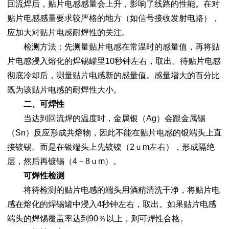
回流焊后，贴片电感感量会上升，影响了线路的性能。在对
贴片电感感量要求较严格的地方（如信号接收发射电路），
应加大对贴片电感耐焊性的关注。
检测方法：先测量贴片电感在常温时的感量值，再将贴
片电感浸入熔化的焊锡罐里10秒钟左右，取出。待贴片电感
彻底冷却后，测量贴片电感新的感量值。感量增大的百分比
既为该贴片电感的耐焊性大小。
二、可焊性
当达到回流焊的温度时，金属银（Ag）会跟金属锡
（Sn）反应形成共熔物，因此不能在贴片电感的银端头上直
接镀锡。而是在银端头上先镀镍（2ｕm左右），形成隔绝
层，然后再镀锡（4－8ｕm）。
可焊性检测
将待检测的贴片电感的端头用酒精清洗干净，将贴片电
感在熔化的焊锡罐中浸入4秒钟左右，取出。如果贴片电感
端头的焊锡覆盖率达到90％以上，则可焊性合格。